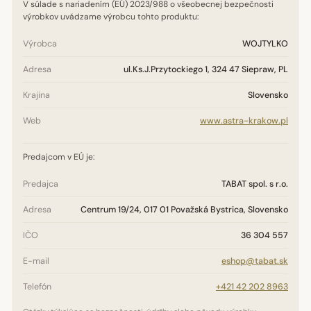
V súlade s nariadením (EÚ) 2023/988 o všeobecnej bezpečnosti
výrobkov uvádzame výrobcu tohto produktu:
Výrobca
WOJTYLKO
Adresa
ul.Ks.J.Przytockiego 1, 324 47 Siepraw, PL
Krajina
Slovensko
Web
www.astra-krakow.pl
Predajcom v EÚ je:
Predajca
TABAT spol. s r.o.
Adresa
Centrum 19/24, 017 01 Považská Bystrica, Slovensko
IČO
36 304 557
E-mail
eshop@tabat.sk
Telefón
+421 42 202 8963