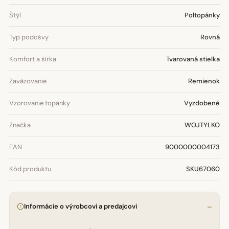
Štýl
Poltopánky
Typ podošvy
Rovná
Komfort a šírka
Tvarovaná stielka
Zaväzovanie
Remienok
Vzorovanie topánky
Vyzdobené
Značka
WOJTYLKO
EAN
9000000004173
Kód produktu
SKU67060
Informácie o výrobcovi a predajcovi