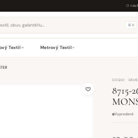
O nás
⌘ K
ový Textil
Metrový Textil
STER
COQUI · SKU
8715-
MON
Vypredané