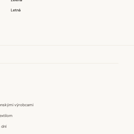
Zelená
Letná
venskými výrobcami
extilom
 dní