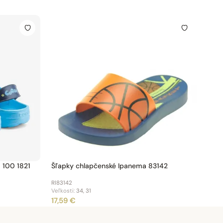
 100 1821
Šľapky chlapčenské Ipanema 83142
Rl83142
Veľkosti:
34, 31
17,59 €