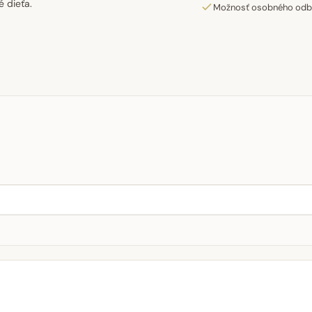
é dieťa.
Možnosť osobného odber