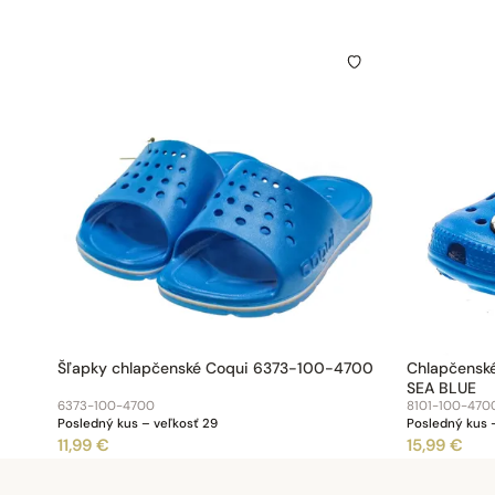
Šľapky chlapčenské Coqui 6373-100-4700
Chlapčensk
SEA BLUE
6373-100-4700
8101-100-470
Posledný kus – veľkosť 29
Posledný kus 
11,99 €
15,99 €