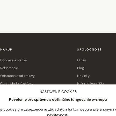
NÁKUP
SPOLOČNOSŤ
Doprava a platba
O nás
Reklamácie
Blog
Odstúpenie od zmluvy
Novinky
Často kladené otázky
Najpredávanejšie
Obchodné podmienky
Kontakt
NASTAVENIE COOKIES
Povolenie pre správne a optimálne fungovanie e-shopu
e cookies pre zabezpečenie základných funkcií webu a pre anonymn
návštevnosti.