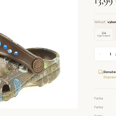
13,99
Veľkosť:
vyber
24
Vypredané
−
Doručen
Doprava
Farba
Farba