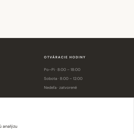
OTVÁRACIE HODINY
Po–Pi · 8:00 – 18:00
Sobota · 8:00 – 12:00
Nedeľa · zatvorené
E-shop: Po–Pi · 8:00 – 15:30
ú analýzu