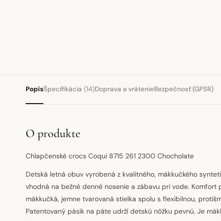
Popis
Špecifikácia
(14)
Doprava a vrátenie
Bezpečnosť (GPSR)
O produkte
Chlapčenské crocs Coqui 8715 261 2300 Chocholate
Detská letná obuv vyrobená z kvalitného, mäkkučkého syntetic
vhodná na bežné denné nosenie a zábavu pri vode. Komfort p
mäkkučká, jemne tvarovaná stielka spolu s flexibilnou, proti
Patentovaný pásik na päte udrží detskú nôžku pevnú. Je mäkk