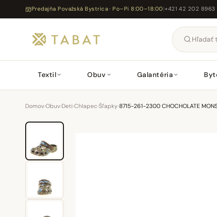
Predajňa Považská Bystrica · Po–Pi 8:00–18:00
|
+421 42 202 8963
Textil
Obuv
Galantéria
Byt
Domov
›
Obuv
›
Deti
›
Chlapec
›
Šľapky
›
8715-261-2300 CHOCHOLATE MON