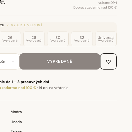
 €
vrátane DPH
Doprava zadarmo nad 100 €
te
← VYBERTE VEĽKOSŤ
26
28
30
32
Universal
Vypredané
Vypredané
Vypredané
Vypredané
Vypredané
+
pár
VYPREDANÉ
ie do 1 – 3 pracovných dní
 zadarmo nad 100 €
·
14 dní na vrátenie
Modrá
Hnedá