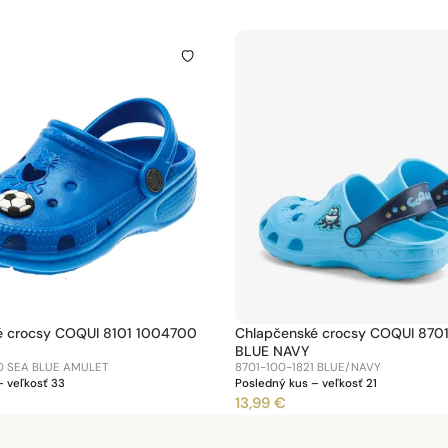
é crocsy COQUI 8101 1004700
Chlapčenské crocsy COQUI 8701
BLUE NAVY
0 SEA BLUE AMULET
8701-100-1821 BLUE/NAVY
– veľkosť 33
Posledný kus – veľkosť 21
13,99 €