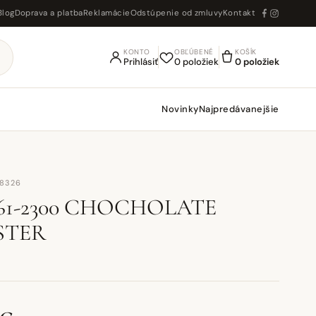
Blog
Doprava a platba
Reklamácie
Odstúpenie od zmluvy
Kontakt
KONTO
OBĽÚBENÉ
KOŠÍK
Prihlásiť
0 položiek
0 položiek
Novinky
Najpredávanejšie
68326
261-2300 CHOCHOLATE
STER