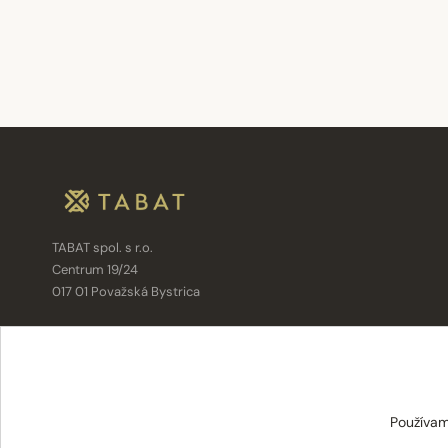
TABAT spol. s r.o.
Centrum 19/24
017 01 Považská Bystrica
info@tabat.sk
·
eshop@tabat.sk
+421 42 202 8963
·
+421 42 432 6230
Používam