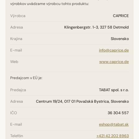
výrobkov uvádzame výrobcu tohto produktu:
Výrobca
CAPRICE
Adresa
Klingenbergstr. 1-3, 327 58 Detmold
Krajina
Slovensko
E-mail
info@caprice.de
Web
www.caprice.de
Predajcom v EÚ je:
Predajca
TABAT spol. s r.o.
Adresa
Centrum 19/24, 017 01 Považská Bystrica, Slovensko
IČO
36 304 557
E-mail
eshop@tabat.sk
Telefón
+421 42 202 8963