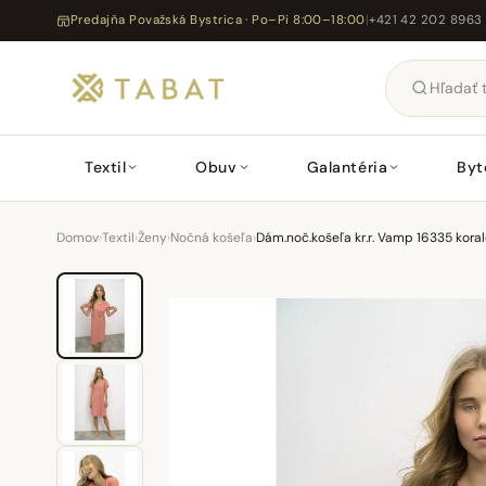
Predajňa Považská Bystrica · Po–Pi 8:00–18:00
|
+421 42 202 8963
Textil
Obuv
Galantéria
Byt
Domov
›
Textil
›
Ženy
›
Nočná košeľa
›
Dám.noč.košeľa kr.r. Vamp 16335 kora