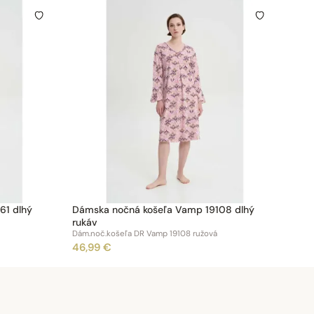
61 dlhý
Dámska nočná košeľa Vamp 19108 dlhý
rukáv
Dám.noč.košeľa DR Vamp 19108 ružová
46,99 €