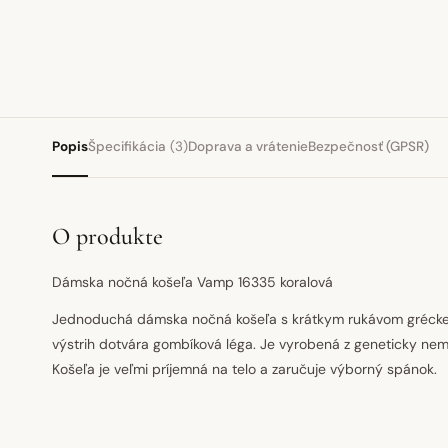
Popis
Špecifikácia
(3)
Doprava a vrátenie
Bezpečnosť (GPSR)
O produkte
Dámska nočná košeľa Vamp 16335 koralová
Jednoduchá dámska nočná košeľa s krátkym rukávom grécke
výstrih dotvára gombíková léga. Je vyrobená z geneticky nemo
Košeľa je veľmi príjemná na telo a zaručuje výborný spánok.