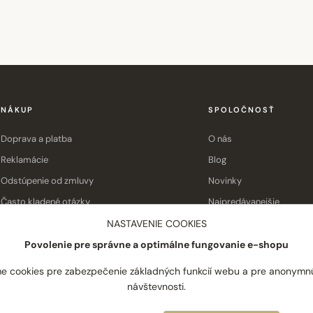
NÁKUP
SPOLOČNOSŤ
Doprava a platba
O nás
Reklamácie
Blog
Odstúpenie od zmluvy
Novinky
Často kladené otázky
Najpredávanejšie
Obchodné podmienky
Kontakt
NASTAVENIE COOKIES
Povolenie pre správne a optimálne fungovanie e-shopu
e cookies pre zabezpečenie základných funkcií webu a pre anonymn
návštevnosti.