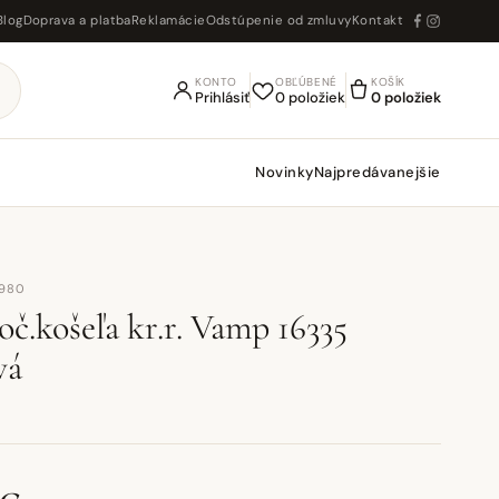
Blog
Doprava a platba
Reklamácie
Odstúpenie od zmluvy
Kontakt
KONTO
OBĽÚBENÉ
KOŠÍK
Prihlásiť
0 položiek
0 položiek
Novinky
Najpredávanejšie
4980
č.košeľa kr.r. Vamp 16335
vá