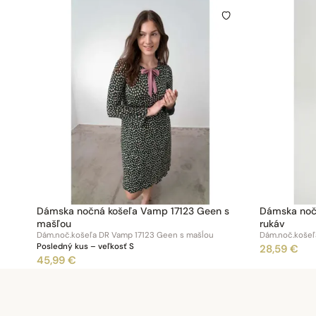
Dámska nočná košeľa Vamp 17123 Geen s
Dámska noč
mašľou
rukáv
Dám.noč.košeľa DR Vamp 17123 Geen s mašĺou
Dám.noč.košeľ
Posledný kus – veľkosť S
28,59 €
45,99 €