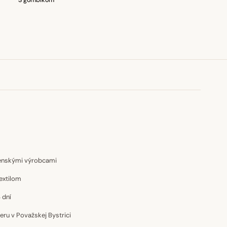
S gombíkom
venskými výrobcami
extilom
 dní
u v Považskej Bystrici