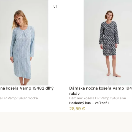
ná košeľa Vamp 19482 dlhý
Dámska nočná košeľa Vamp 194
rukáv
a DR Vamp 19482 modrá
Dám.noč.košeľa DR Vamp 19461 sivá
Posledný kus – veľkosť L
28,59 €