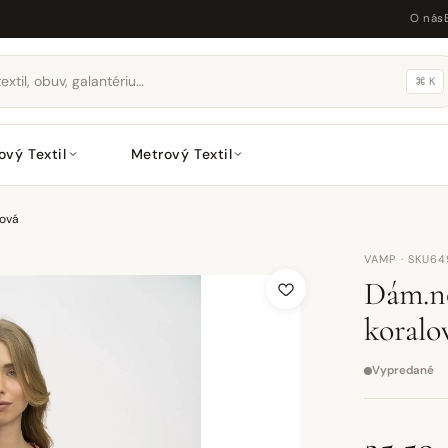
O nás
⌘ K
ový Textil
Metrový Textil
lová
VAMP · SKU6
Dám.no
koralo
Vypredané