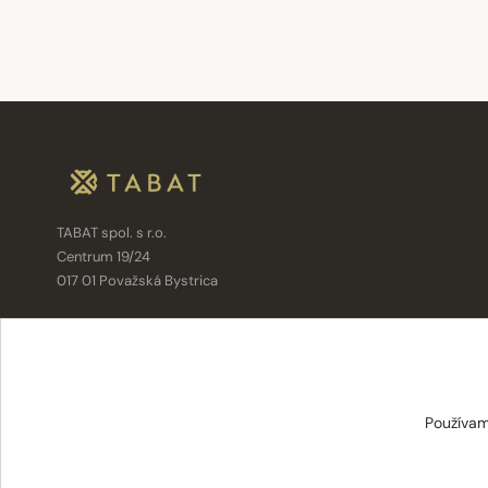
TABAT spol. s r.o.
Centrum 19/24
017 01 Považská Bystrica
info@tabat.sk
·
eshop@tabat.sk
+421 42 202 8963
·
+421 42 432 6230
Používam