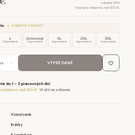
 €
vrátane DPH
Doprava zadarmo nad 100 €
te
← VYBERTE VEĽKOSŤ
L
Universal
XL
2XL
3XL
Vypredané
Vypredané
Vypredané
Vypredané
Vypredané
+
ks
VYPREDANÉ
ie do 1 – 3 pracovných dní
 zadarmo nad 100 €
·
14 dní na vrátenie
Vzororvaná
Krátky