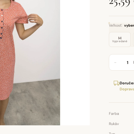
25,59
Veľkosť:
vyber
M
Vypredané
−
Doručen
Doprava
Farba
Rukáv