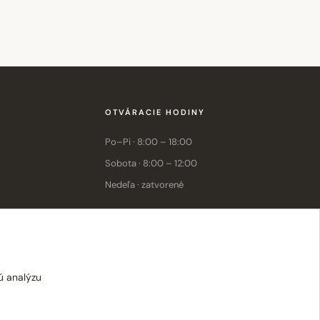
OTVÁRACIE HODINY
Po–Pi · 8:00 – 18:00
Sobota · 8:00 – 12:00
Nedeľa · zatvorené
E-shop: Po–Pi · 8:00 – 15:30
ú analýzu