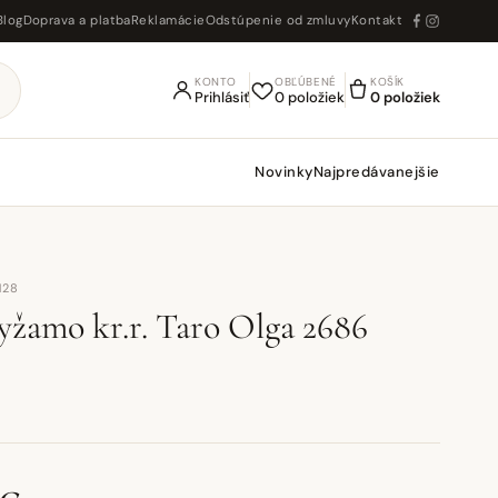
Blog
Doprava a platba
Reklamácie
Odstúpenie od zmluvy
Kontakt
KONTO
OBĽÚBENÉ
KOŠÍK
Prihlásiť
0 položiek
0 položiek
Novinky
Najpredávanejšie
128
žamo kr.r. Taro Olga 2686