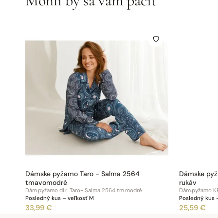
Mohli by sa vám páčiť
Dámske pyžamo Taro - Salma 2564
Dámske pyža
tmavomodré
rukáv
Dám.pyžamo dl.r. Taro- Salma 2564 tm.modré
Dám.pyžamo KR
Posledný kus – veľkosť M
Posledný kus 
33,99 €
25,59 €