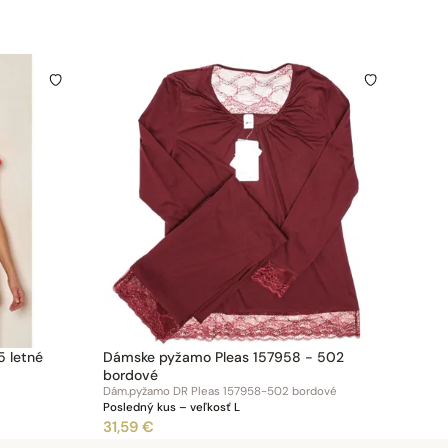
 letné
Dámske pyžamo Pleas 157958 - 502
bordové
Dám.pyžamo DR Pleas 157958-502 bordové
Posledný kus – veľkosť L
31,59 €