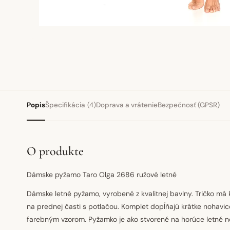
Popis
Špecifikácia
(4)
Doprava a vrátenie
Bezpečnosť (GPSR)
O produkte
Dámske pyžamo Taro Olga 2686 ružové letné
Dámske letné pyžamo, vyrobené z kvalitnej bavlny. Tričko má k
na prednej časti s potlačou. Komplet dopĺňajú krátke nohav
farebným vzorom. Pyžamko je ako stvorené na horúce letné no