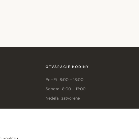
OTVÁRACIE HODINY
Po–Pi · 8:00 – 18:00
Sobota · 8:00 – 12:00
Nedeľa · zatvorené
E-shop: Po–Pi · 8:00 – 15:30
ú analýzu