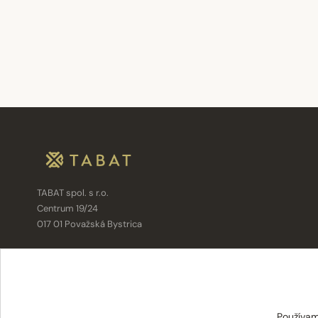
TABAT spol. s r.o.
Centrum 19/24
017 01 Považská Bystrica
info@tabat.sk
·
eshop@tabat.sk
+421 42 202 8963
·
+421 42 432 6230
Používam