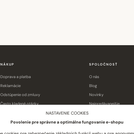
NÁKUP
SPOLOČNOSŤ
Doprava a platba
O nás
Reklamácie
Blog
Odstúpenie od zmluvy
Novinky
Často kladené otázky
Najpredávanejšie
Obchodné podmienky
Kontakt
NASTAVENIE COOKIES
Povolenie pre správne a optimálne fungovanie e-shopu
e cookies pre zabezpečenie základných funkcií webu a pre anonymn