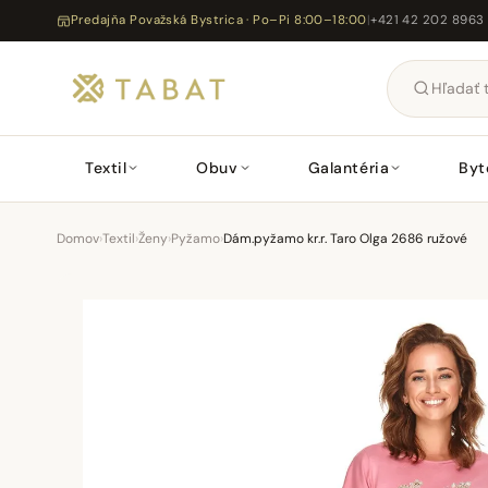
Predajňa Považská Bystrica · Po–Pi 8:00–18:00
|
+421 42 202 8963
Textil
Obuv
Galantéria
Byt
Domov
›
Textil
›
Ženy
›
Pyžamo
›
Dám.pyžamo kr.r. Taro Olga 2686 ružové