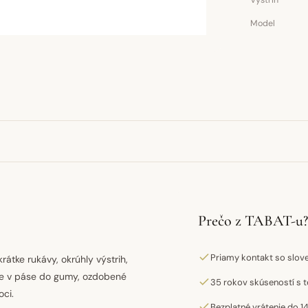
Výstrih
Model
Prečo z TABAT-u?
Priamy kontakt so slo
rátke rukávy, okrúhly výstrih,
ice v páse do gumy, ozdobené
35 rokov skúseností s t
ci.
Bezplatné vrátenie do 14