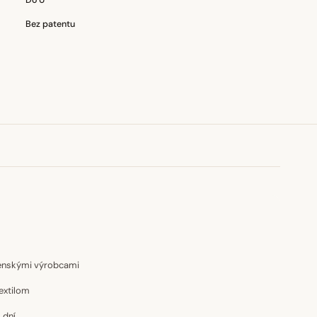
Do U
Bez patentu
venskými výrobcami
extilom
 dní