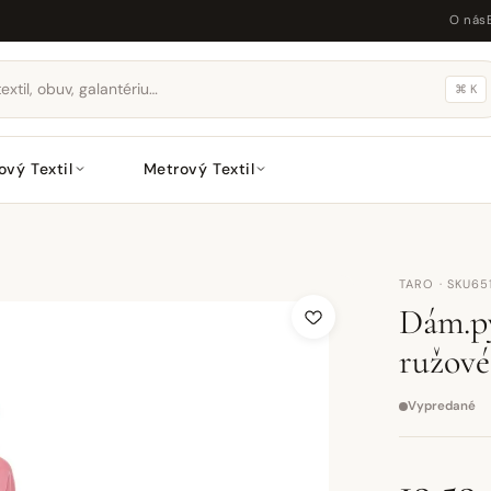
O nás
⌘ K
ový Textil
Metrový Textil
TARO · SKU65
Dám.py
ružové
Vypredané