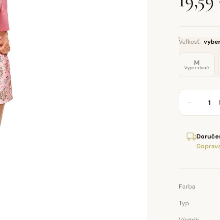
19,59
Veľkosť:
vyber
M
Vypredané
−
Doručen
Doprava
Farba
Typ