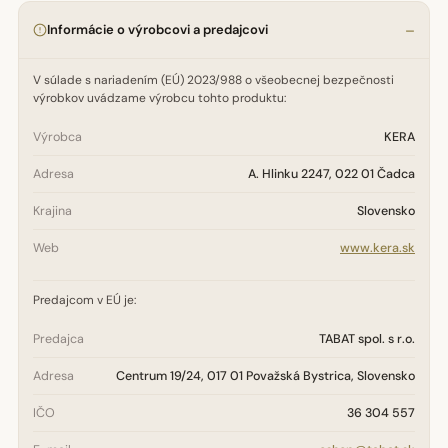
Informácie o výrobcovi a predajcovi
V súlade s nariadením (EÚ) 2023/988 o všeobecnej bezpečnosti
výrobkov uvádzame výrobcu tohto produktu:
Výrobca
KERA
Adresa
A. Hlinku 2247, 022 01 Čadca
Krajina
Slovensko
Web
www.kera.sk
Predajcom v EÚ je:
Predajca
TABAT spol. s r.o.
Adresa
Centrum 19/24, 017 01 Považská Bystrica, Slovensko
IČO
36 304 557