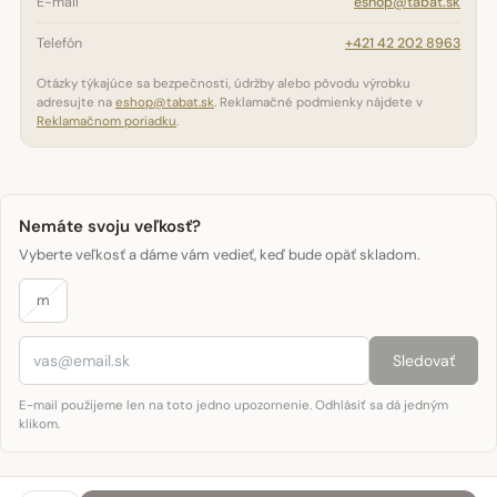
E-mail
eshop@tabat.sk
Telefón
+421 42 202 8963
Otázky týkajúce sa bezpečnosti, údržby alebo pôvodu výrobku
adresujte na
eshop@tabat.sk
. Reklamačné podmienky nájdete v
Reklamačnom poriadku
.
Nemáte svoju veľkosť?
Vyberte veľkosť a dáme vám vedieť, keď bude opäť skladom.
m
Sledovať
E-mail použijeme len na toto jedno upozornenie. Odhlásiť sa dá jedným
klikom.