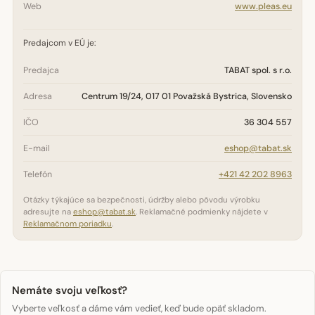
Web
www.pleas.eu
Predajcom v EÚ je:
Predajca
TABAT spol. s r.o.
Adresa
Centrum 19/24, 017 01 Považská Bystrica, Slovensko
IČO
36 304 557
E-mail
eshop@tabat.sk
Telefón
+421 42 202 8963
Otázky týkajúce sa bezpečnosti, údržby alebo pôvodu výrobku
adresujte na
eshop@tabat.sk
. Reklamačné podmienky nájdete v
Reklamačnom poriadku
.
Nemáte svoju veľkosť?
Vyberte veľkosť a dáme vám vedieť, keď bude opäť skladom.