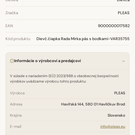
Značka
PLEAS
EAN
9000000017582
Kód produktu
Dievč.čiapka Rada Mirka pás s bodkami-VAR35755
Informácie o výrobcovi a predajcovi
V súlade s nariadením (EÚ) 2023/988 o všeobecnej bezpečnosti
výrobkov uvádzame výrobcu tohto produktu:
Výrobca
PLEAS
Adresa
Havířská 144, 580 01 Havlíčkuv Brod
Krajina
Slovensko
E-mail
info@pleas.eu