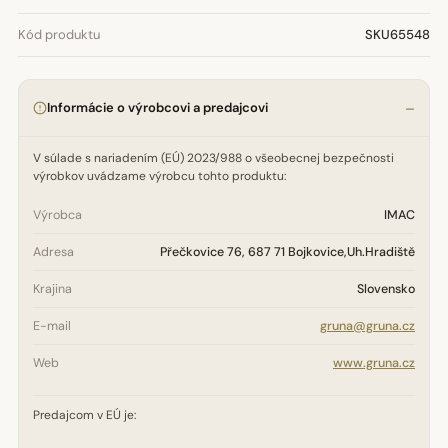
Kód produktu
SKU65548
Informácie o výrobcovi a predajcovi
V súlade s nariadením (EÚ) 2023/988 o všeobecnej bezpečnosti
výrobkov uvádzame výrobcu tohto produktu:
Výrobca
IMAC
Adresa
Přečkovice 76, 687 71 Bojkovice,Uh.Hradiště
Krajina
Slovensko
E-mail
gruna@gruna.cz
Web
www.gruna.cz
Predajcom v EÚ je: