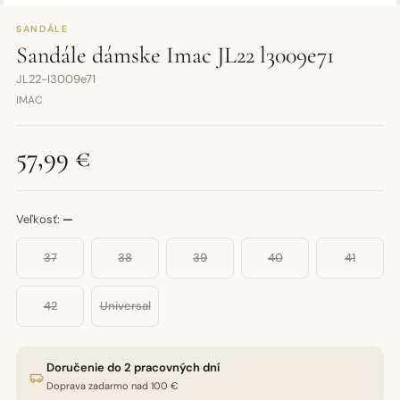
SANDÁLE
Sandále dámske Imac JL22 l3009e71
JL22-I3009e71
IMAC
57,99 €
Veľkosť:
—
37
38
39
40
41
42
Universal
Doručenie do 2 pracovných dní
Doprava zadarmo nad 100 €