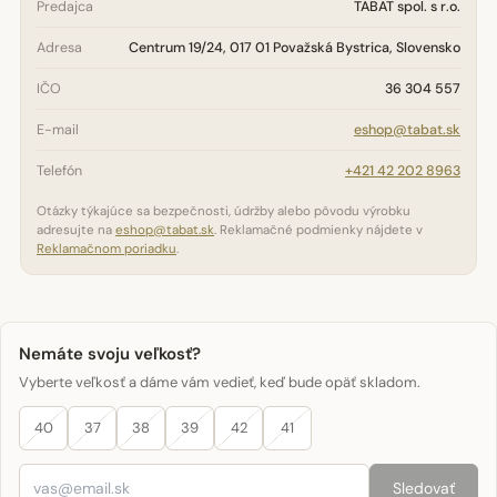
Predajca
TABAT spol. s r.o.
Adresa
Centrum 19/24, 017 01 Považská Bystrica, Slovensko
IČO
36 304 557
E-mail
eshop@tabat.sk
Telefón
+421 42 202 8963
Otázky týkajúce sa bezpečnosti, údržby alebo pôvodu výrobku
adresujte na
eshop@tabat.sk
. Reklamačné podmienky nájdete v
Reklamačnom poriadku
.
Nemáte svoju veľkosť?
Vyberte veľkosť a dáme vám vedieť, keď bude opäť skladom.
40
37
38
39
42
41
Sledovať