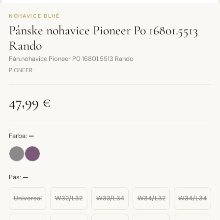
NOHAVICE DLHÉ
Pánske nohavice Pioneer P0 16801.5513
Rando
Pán.nohavice Pioneer P0 16801.5513 Rando
PIONEER
47,99 €
Farba:
—
Pás:
—
Universal
W32/L32
W33/L34
W34/L32
W34/L34