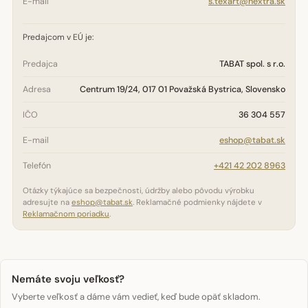
E-mail
s.texart@nextra.sk
Predajcom v EÚ je:
Predajca
TABAT spol. s r.o.
Adresa
Centrum 19/24, 017 01 Považská Bystrica, Slovensko
IČO
36 304 557
E-mail
eshop@tabat.sk
Telefón
+421 42 202 8963
Otázky týkajúce sa bezpečnosti, údržby alebo pôvodu výrobku
adresujte na
eshop@tabat.sk
. Reklamačné podmienky nájdete v
Reklamačnom poriadku
.
Nemáte svoju veľkosť?
Vyberte veľkosť a dáme vám vedieť, keď bude opäť skladom.