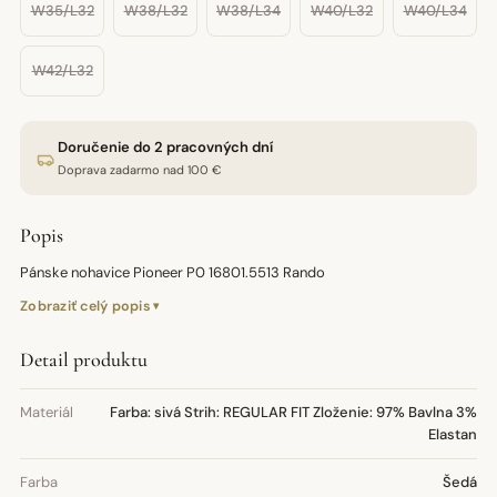
W35/L32
W38/L32
W38/L34
W40/L32
W40/L34
W42/L32
Doručenie do 2 pracovných dní
Doprava zadarmo nad 100 €
Popis
Pánske nohavice Pioneer P0 16801.5513 Rando
Zobraziť celý popis
Detail produktu
Materiál
Farba: sivá Strih: REGULAR FIT Zloženie: 97% Bavlna 3%
Elastan
Farba
Šedá