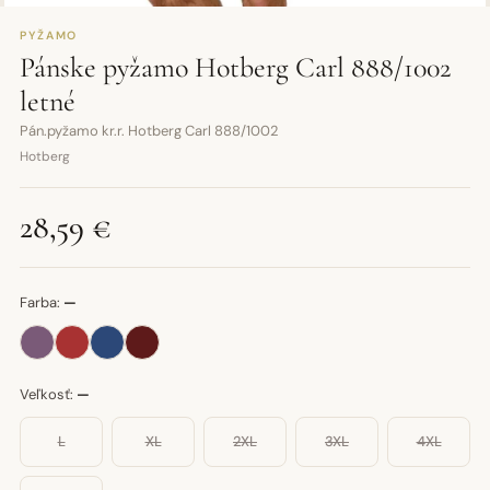
PYŽAMO
Pánske pyžamo Hotberg Carl 888/1002
letné
Pán.pyžamo kr.r. Hotberg Carl 888/1002
Hotberg
28,59 €
Farba:
—
Veľkosť:
—
L
XL
2XL
3XL
4XL