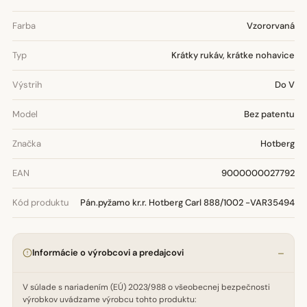
Farba
Vzororvaná
Typ
Krátky rukáv, krátke nohavice
Výstrih
Do V
Model
Bez patentu
Značka
Hotberg
EAN
9000000027792
Kód produktu
Pán.pyžamo kr.r. Hotberg Carl 888/1002 -VAR35494
Informácie o výrobcovi a predajcovi
V súlade s nariadením (EÚ) 2023/988 o všeobecnej bezpečnosti
výrobkov uvádzame výrobcu tohto produktu: