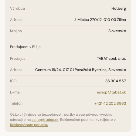
Výrobca
Hotberg
Adresa
J. Micicu 270/12, 010 03 Žilina
Krajina
Slovensko
Predajcom v EÚ je:
Predajca
TABAT spol. s r.o.
Adresa
Centrum 19/24, 017 01 Považská Bystrica, Slovensko
IČO
36 304 557
E-mail
eshop@tabat.sk
Telefón
+421 42 202 8963
Otázky týkajúce sa bezpečnosti, údržby alebo pôvodu výrobku
adresujte na
eshop@tabat.sk
. Reklamačné podmienky nájdete v
Reklamačnom poriadku
.