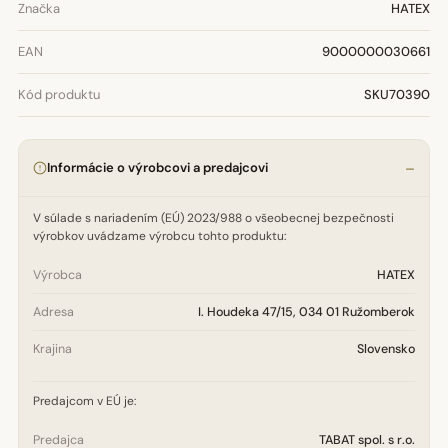
Značka
HATEX
EAN
9000000030661
Kód produktu
SKU70390
Informácie o výrobcovi a predajcovi
V súlade s nariadením (EÚ) 2023/988 o všeobecnej bezpečnosti
výrobkov uvádzame výrobcu tohto produktu:
Výrobca
HATEX
Adresa
I. Houdeka 47/15, 034 01 Ružomberok
Krajina
Slovensko
Predajcom v EÚ je:
Predajca
TABAT spol. s r.o.