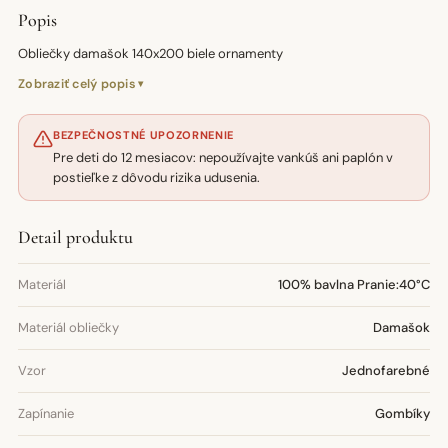
Popis
Obliečky damašok 140x200 biele ornamenty
Zobraziť celý popis
BEZPEČNOSTNÉ UPOZORNENIE
Pre deti do 12 mesiacov: nepoužívajte vankúš ani paplón v
postieľke z dôvodu rizika udusenia.
Detail produktu
Materiál
100% bavlna Pranie:40°C
Materiál obliečky
Damašok
Vzor
Jednofarebné
Zapínanie
Gombíky