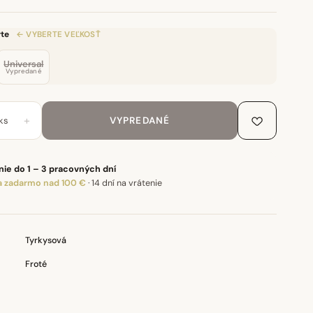
te
← VYBERTE VEĽKOSŤ
Universal
Vypredané
+
ks
VYPREDANÉ
ie do 1 – 3 pracovných dní
 zadarmo nad 100 €
·
14 dní na vrátenie
Tyrkysová
Froté