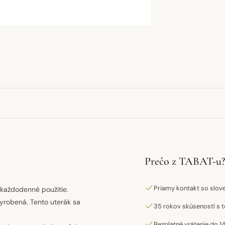
Prečo z TABAT-u?
Priamy kontakt so slo
 každodenné použitie.
 vyrobená. Tento uterák sa
35 rokov skúseností s t
Bezplatné vrátenie do 14