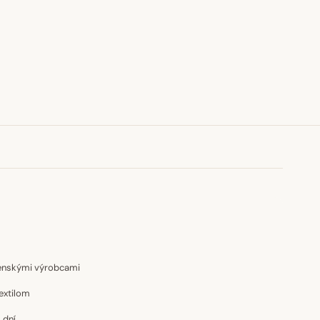
venskými výrobcami
extilom
 dní