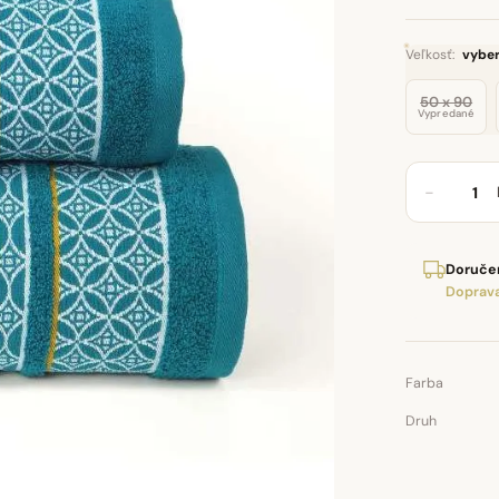
Veľkosť:
vyber
50 x 90
Vypredané
−
Doručen
Doprava
Farba
Druh