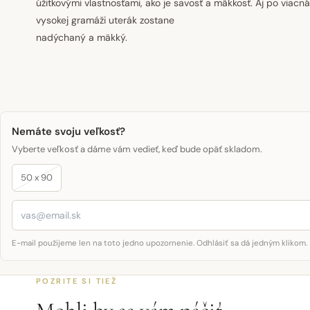
úžitkovými vlastnosťami, ako je savosť a mäkkosť. Aj po via
vysokej gramáži uterák zostane
nadýchaný a mäkký.
Nemáte svoju veľkosť?
Vyberte veľkosť a dáme vám vedieť, keď bude opäť skladom.
50 x 90
E-mail použijeme len na toto jedno upozornenie. Odhlásiť sa dá jedným klikom.
POZRITE SI TIEŽ