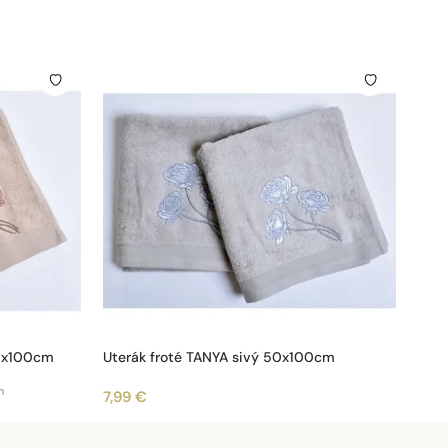
50x100cm
Uterák froté TANYA sivý 50x100cm
m
7,99 €