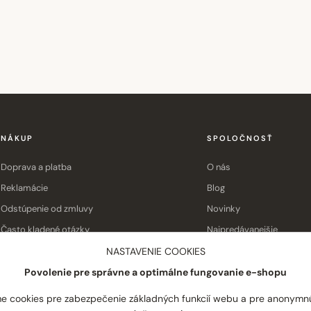
NÁKUP
SPOLOČNOSŤ
Doprava a platba
O nás
Reklamácie
Blog
Odstúpenie od zmluvy
Novinky
Často kladené otázky
Najpredávanejšie
Obchodné podmienky
Kontakt
NASTAVENIE COOKIES
Povolenie pre správne a optimálne fungovanie e-shopu
e cookies pre zabezpečenie základných funkcií webu a pre anonymn