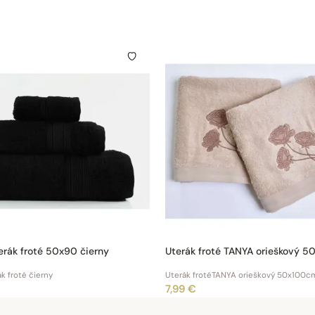
erák froté 50x90 čierny
Uterák froté TANYA orieškový 
k froté čierny
Uterák frotéTANYA orieškový 50x100c
7,99 €