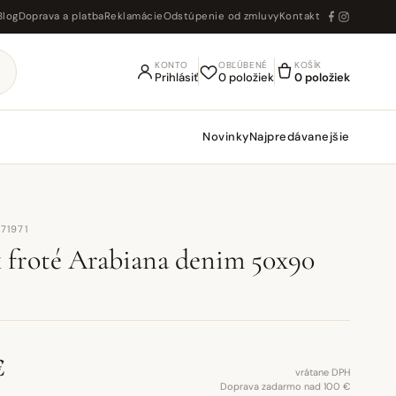
Blog
Doprava a platba
Reklamácie
Odstúpenie od zmluvy
Kontakt
KONTO
OBĽÚBENÉ
KOŠÍK
Prihlásiť
0 položiek
0 položiek
Novinky
Najpredávanejšie
71971
 froté Arabiana denim 50x90
€
vrátane DPH
Doprava zadarmo nad 100 €