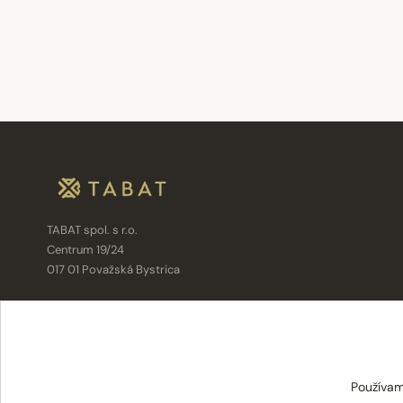
TABAT spol. s r.o.
Centrum 19/24
017 01 Považská Bystrica
info@tabat.sk
·
eshop@tabat.sk
+421 42 202 8963
·
+421 42 432 6230
Používam