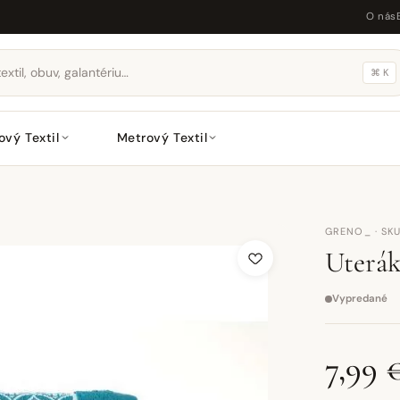
O nás
⌘ K
ový Textil
Metrový Textil
GRENO_ · SKU
Uterák
Vypredané
7,99 