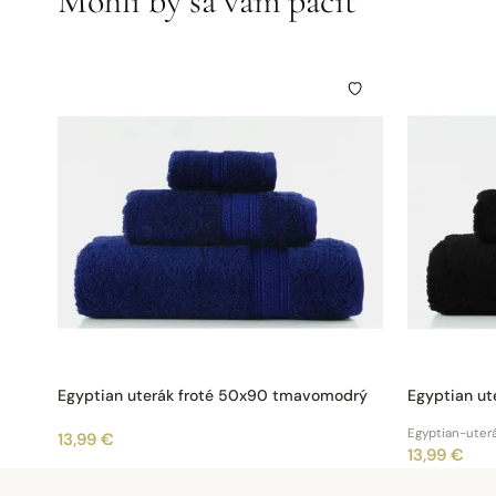
Mohli by sa vám páčiť
Egyptian uterák froté 50x90 tmavomodrý
Egyptian ut
Egyptian-uterá
13,99 €
13,99 €