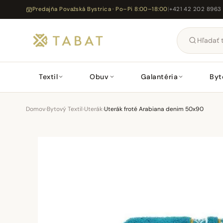
Predajňa Považská Bystrica · Po–Pi 8:00–18:00
|
+421 42 202 8963
Textil
Obuv
Galantéria
Byt
Domov
›
Bytový Textil
›
Uterák
›
Uterák froté Arabiana denim 50x90