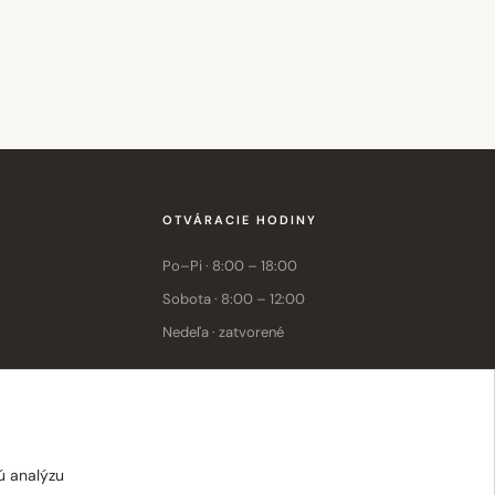
OTVÁRACIE HODINY
Po–Pi · 8:00 – 18:00
Sobota · 8:00 – 12:00
Nedeľa · zatvorené
E-shop: Po–Pi · 8:00 – 15:30
ú analýzu