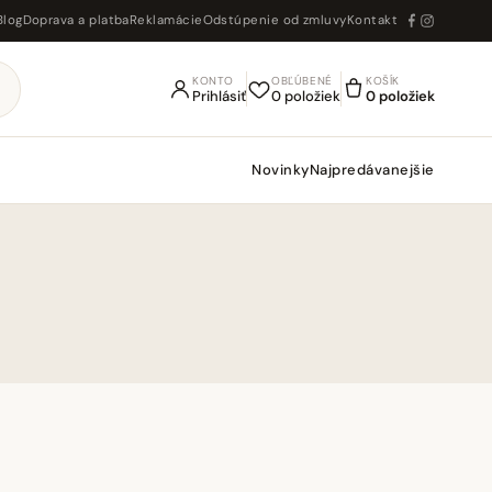
Blog
Doprava a platba
Reklamácie
Odstúpenie od zmluvy
Kontakt
KONTO
OBĽÚBENÉ
KOŠÍK
Prihlásiť
0 položiek
0 položiek
Novinky
Najpredávanejšie