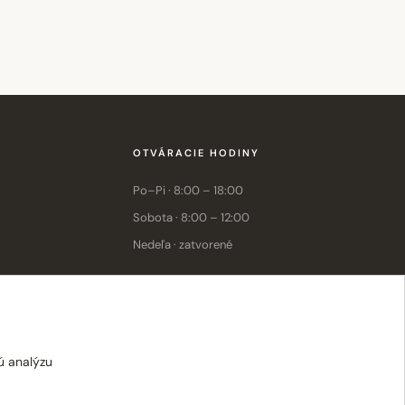
OTVÁRACIE HODINY
Po–Pi · 8:00 – 18:00
Sobota · 8:00 – 12:00
Nedeľa · zatvorené
E-shop: Po–Pi · 8:00 – 15:30
ú analýzu