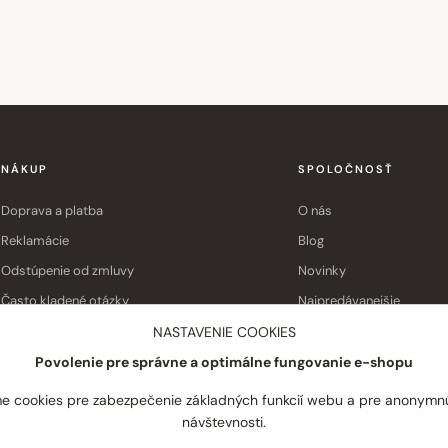
NÁKUP
SPOLOČNOSŤ
Doprava a platba
O nás
Reklamácie
Blog
Odstúpenie od zmluvy
Novinky
Často kladené otázky
Najpredávanejšie
Obchodné podmienky
Kontakt
NASTAVENIE COOKIES
Povolenie pre správne a optimálne fungovanie e-shopu
e cookies pre zabezpečenie základných funkcií webu a pre anonymn
návštevnosti.