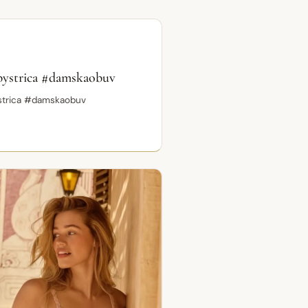
Krátke video
bystrica #damskaobuv
strica #damskaobuv