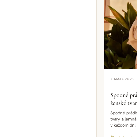
7. MÁJA 2026
Spodné prá
ženské tvary
Spodné prádlo
tvary a jemn
v každom dni.
pohodli…