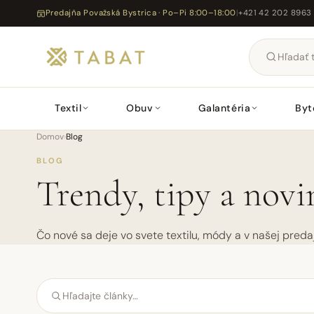
Predajňa Považská Bystrica · Po–Pi 8:00–18:00
|
+421 42 202 8963
Textil
Obuv
Galantéria
Byt
Domov
›
Blog
BLOG
Trendy, tipy a nov
Čo nové sa deje vo svete textilu, módy a v našej predaj