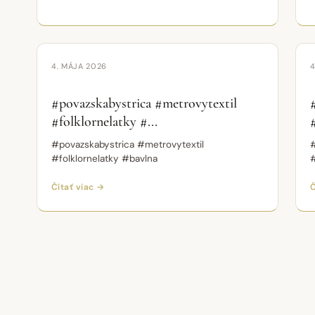
Krátke video
VIDEO
4. MÁJA 2026
4
#povazskabystrica #metrovytextil
#folklornelatky #...
#povazskabystrica #metrovytextil
#
#folklornelatky #bavlna
#
Čítať viac →
Č