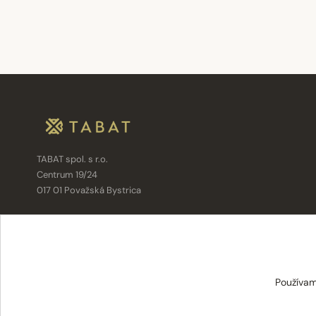
TABAT spol. s r.o.
Centrum 19/24
017 01 Považská Bystrica
info@tabat.sk
·
eshop@tabat.sk
+421 42 202 8963
·
+421 42 432 6230
Používam