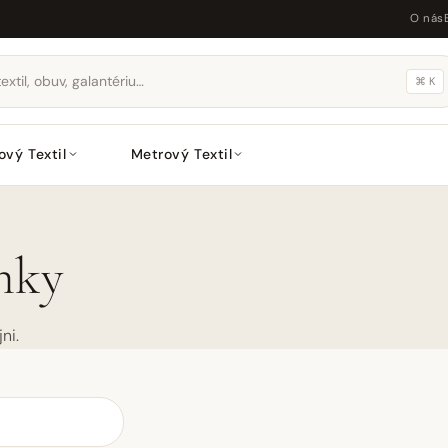
O nás
⌘ K
ový Textil
Metrový Textil
inky
ni.