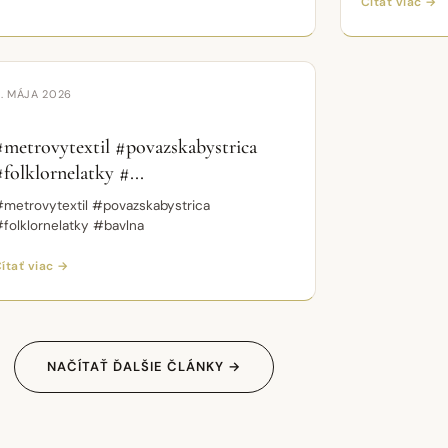
Čítať viac →
Krátke video
VIDEO
. MÁJA 2026
#metrovytextil #povazskabystrica
#folklornelatky #...
metrovytextil #povazskabystrica
folklornelatky #bavlna
ítať viac →
NAČÍTAŤ ĎALŠIE ČLÁNKY →