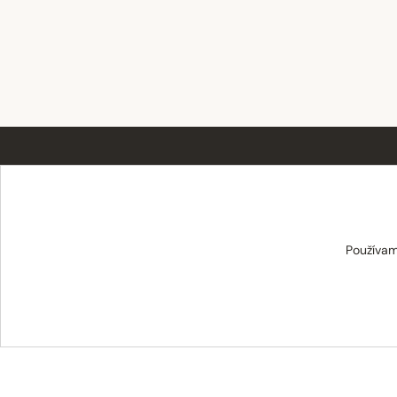
TABAT spol. s r.o.
Používam
Centrum 19/24
017 01 Považská Bystrica
info@tabat.sk
·
eshop@tabat.sk
+421 42 202 8963
·
+421 42 432 6230