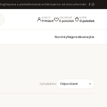
Blog
Doprava a platba
Reklamácie
Odstúpenie od zmluvy
Kontakt
KONTO
OBĽÚBENÉ
KOŠÍK
Prihlásiť
0 položiek
0 položiek
Novinky
Najpredávanejšie
1 produktov