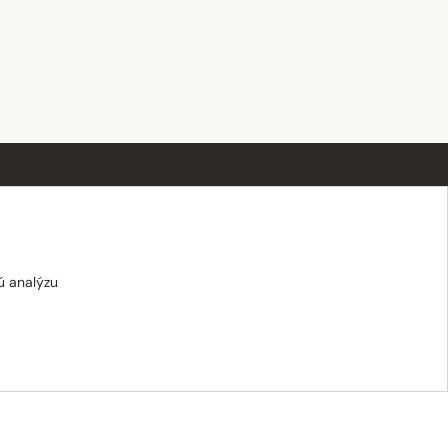
OTVÁRACIE HODINY
Po–Pi · 8:00 – 18:00
Sobota · 8:00 – 12:00
ú analýzu
Nedeľa · zatvorené
E-shop: Po–Pi · 8:00 – 15:30