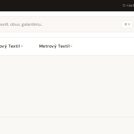
O nás
⌘ K
ový Textil
Metrový Textil