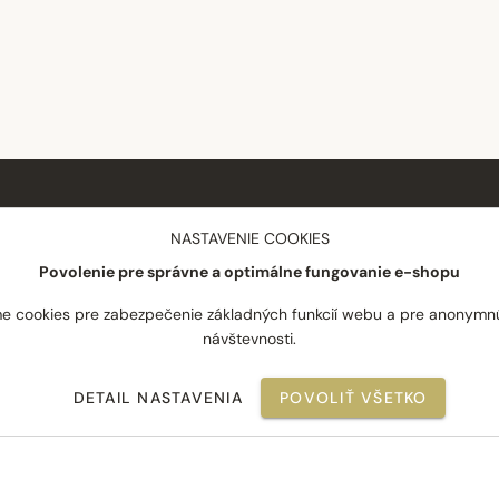
NÁKUP
SPOLOČNOSŤ
NASTAVENIE COOKIES
Povolenie pre správne a optimálne fungovanie e-shopu
Doprava a platba
O nás
Reklamácie
Blog
e cookies pre zabezpečenie základných funkcií webu a pre anonymn
návštevnosti.
Odstúpenie od zmluvy
Novinky
Často kladené otázky
Najpredávanejšie
DETAIL NASTAVENIA
POVOLIŤ VŠETKO
Obchodné podmienky
Kontakt