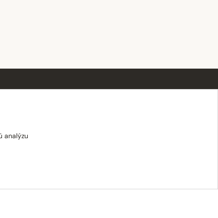
OTVÁRACIE HODINY
Po–Pi · 8:00 – 18:00
Sobota · 8:00 – 12:00
ú analýzu
Nedeľa · zatvorené
E-shop: Po–Pi · 8:00 – 15:30