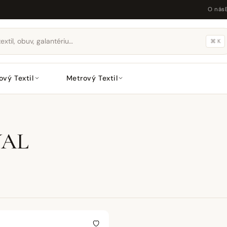
O nás
⌘ K
ový Textil
Metrový Textil
YAL