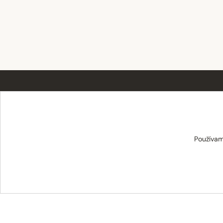
TABAT spol. s r.o.
Používam
Centrum 19/24
017 01 Považská Bystrica
info@tabat.sk
·
eshop@tabat.sk
+421 42 202 8963
·
+421 42 432 6230