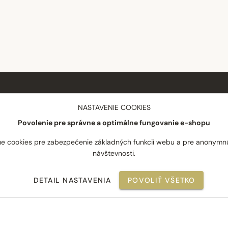
NÁKUP
SPOLOČNOSŤ
NASTAVENIE COOKIES
Povolenie pre správne a optimálne fungovanie e-shopu
Doprava a platba
O nás
Reklamácie
Blog
e cookies pre zabezpečenie základných funkcií webu a pre anonymn
návštevnosti.
Odstúpenie od zmluvy
Novinky
Často kladené otázky
Najpredávanejšie
DETAIL NASTAVENIA
POVOLIŤ VŠETKO
Obchodné podmienky
Kontakt