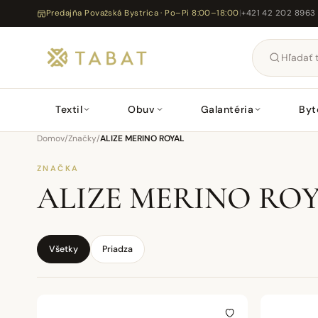
Predajňa Považská Bystrica · Po–Pi 8:00–18:00
|
+421 42 202 8963
Textil
Obuv
Galantéria
Byt
Domov
/
Značky
/
ALIZE MERINO ROYAL
ZNAČKA
ALIZE MERINO RO
Všetky
Priadza