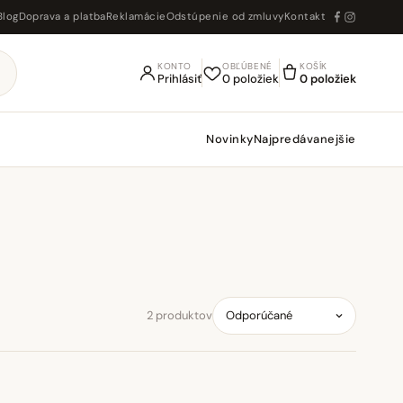
Blog
Doprava a platba
Reklamácie
Odstúpenie od zmluvy
Kontakt
KONTO
OBĽÚBENÉ
KOŠÍK
Prihlásiť
0 položiek
0 položiek
Novinky
Najpredávanejšie
2 produktov