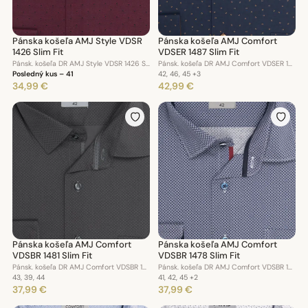
Pánska košeľa AMJ Style VDSR
Pánska košeľa AMJ Comfort
1426 Slim Fit
VDSER 1487 Slim Fit
Pánsk. košeľa DR AMJ Style VDSR 1426 Slim Fit
Pánsk. košeľa DR AMJ Comfort VDSER 1487 Slim Fit
Posledný kus – 41
42, 46, 45
+3
34,99 €
42,99 €
Pánska košeľa AMJ Comfort
Pánska košeľa AMJ Comfort
VDSBR 1481 Slim Fit
VDSBR 1478 Slim Fit
Pánsk. košeľa DR AMJ Comfort VDSBR 1481 Slim Fit
Pánsk. košeľa DR AMJ Comfort VDSBR 1478 Slim Fit
43, 39, 44
41, 42, 45
+2
37,99 €
37,99 €