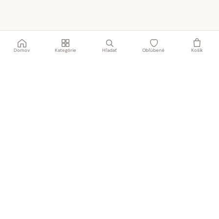
Domov
Kategórie
Hľadať
Obľúbené
Košík
Rodinný obchod s textilom a obuvou od roku 1991
NAŠA PREDAJŇA
TABAT spol. s r.o.
Centrum 19/24
017 01 Považská Bystrica
Po – Pi
8:00 – 18:00
Sobota
8:00 – 12:00