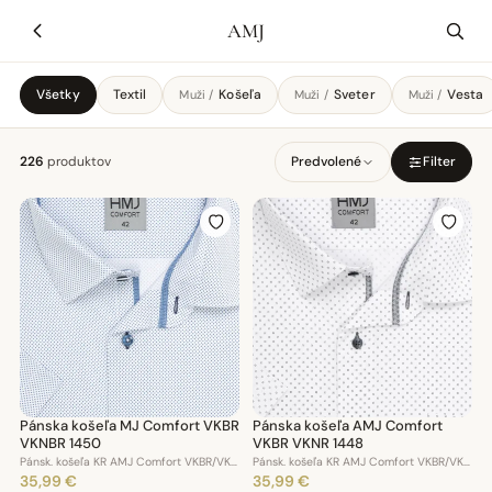
AMJ
Všetky
Textil
Košeľa
Sveter
Vesta
Muži /
Muži /
Muži /
226
produktov
Predvolené
Filter
Pánska košeľa MJ Comfort VKBR
Pánska košeľa AMJ Comfort
VKNBR 1450
VKBR VKNR 1448
Pánsk. košeľa KR AMJ Comfort VKBR/VKNBR 1450
Pánsk. košeľa KR AMJ Comfort VKBR/VKNBR 1448
35,99 €
35,99 €