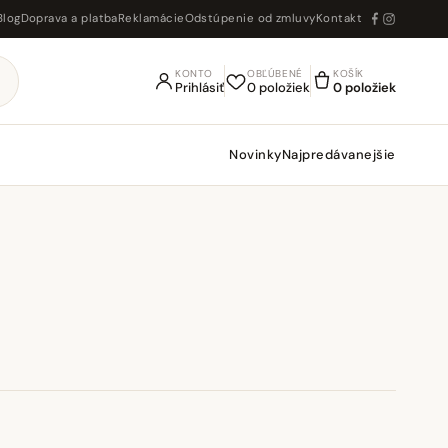
Blog
Doprava a platba
Reklamácie
Odstúpenie od zmluvy
Kontakt
KONTO
OBĽÚBENÉ
KOŠÍK
Prihlásiť
0 položiek
0 položiek
Novinky
Najpredávanejšie