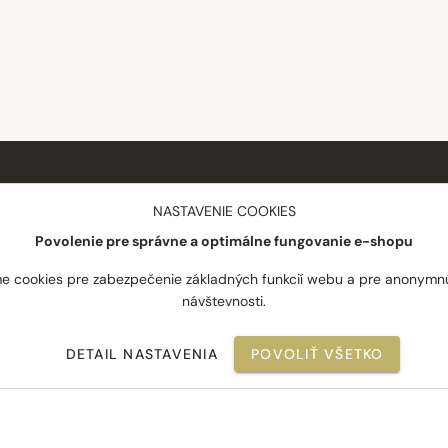
NÁKUP
SPOLOČNOSŤ
NASTAVENIE COOKIES
Povolenie pre správne a optimálne fungovanie e-shopu
Doprava a platba
O nás
Reklamácie
Blog
e cookies pre zabezpečenie základných funkcií webu a pre anonymn
návštevnosti.
Odstúpenie od zmluvy
Novinky
Často kladené otázky
Najpredávanejšie
DETAIL NASTAVENIA
POVOLIŤ VŠETKO
Obchodné podmienky
Kontakt