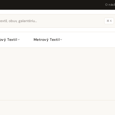
O nás
⌘ K
ový Textil
Metrový Textil