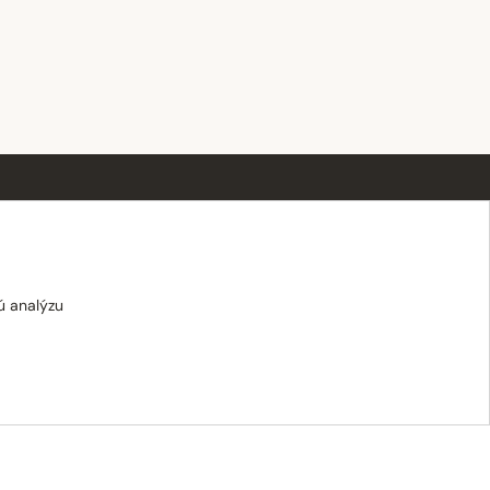
OTVÁRACIE HODINY
Po–Pi · 8:00 – 18:00
Sobota · 8:00 – 12:00
ú analýzu
Nedeľa · zatvorené
E-shop: Po–Pi · 8:00 – 15:30