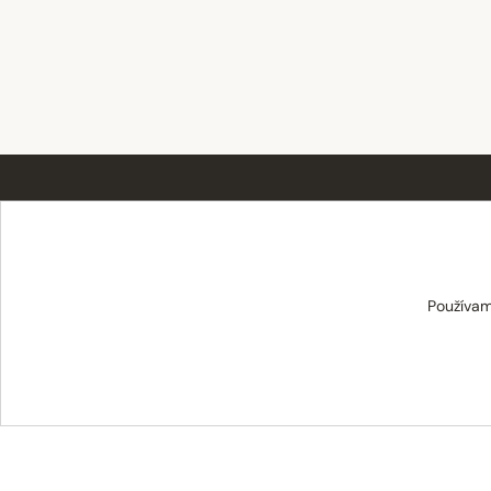
TABAT spol. s r.o.
Používam
Centrum 19/24
017 01 Považská Bystrica
info@tabat.sk
·
eshop@tabat.sk
+421 42 202 8963
·
+421 42 432 6230