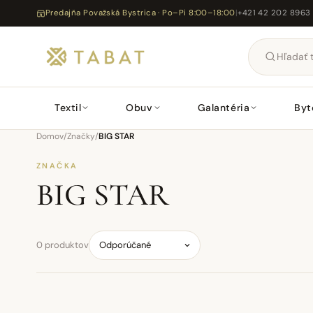
Predajňa Považská Bystrica · Po–Pi 8:00–18:00
|
+421 42 202 8963
Textil
Obuv
Galantéria
Byt
Domov
/
Značky
/
BIG STAR
ZNAČKA
BIG STAR
0 produktov