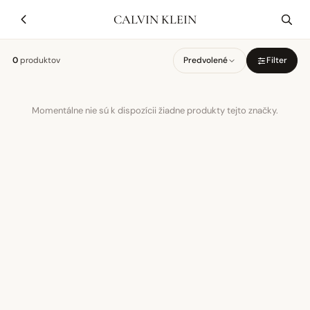
CALVIN KLEIN
0
produktov
Predvolené
Filter
Momentálne nie sú k dispozícii žiadne produkty tejto značky.