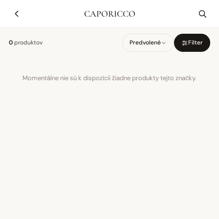
CAPORICCO
0
produktov
Predvolené
Filter
Momentálne nie sú k dispozícii žiadne produkty tejto značky.