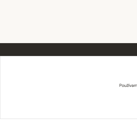
TABAT spol. s r.o.
Používam
Centrum 19/24
017 01 Považská Bystrica
info@tabat.sk
·
eshop@tabat.sk
+421 42 202 8963
·
+421 42 432 6230