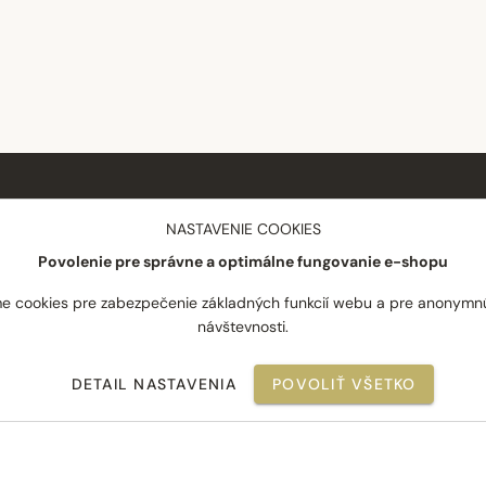
NÁKUP
SPOLOČNOSŤ
NASTAVENIE COOKIES
Povolenie pre správne a optimálne fungovanie e-shopu
Doprava a platba
O nás
Reklamácie
Blog
e cookies pre zabezpečenie základných funkcií webu a pre anonymn
návštevnosti.
Odstúpenie od zmluvy
Novinky
Často kladené otázky
Najpredávanejšie
DETAIL NASTAVENIA
POVOLIŤ VŠETKO
Obchodné podmienky
Kontakt