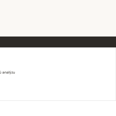
OTVÁRACIE HODINY
Po–Pi · 8:00 – 18:00
Sobota · 8:00 – 12:00
ú analýzu
Nedeľa · zatvorené
E-shop: Po–Pi · 8:00 – 15:30