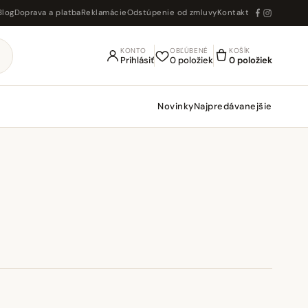
Blog
Doprava a platba
Reklamácie
Odstúpenie od zmluvy
Kontakt
KONTO
OBĽÚBENÉ
KOŠÍK
Prihlásiť
0 položiek
0 položiek
Novinky
Najpredávanejšie