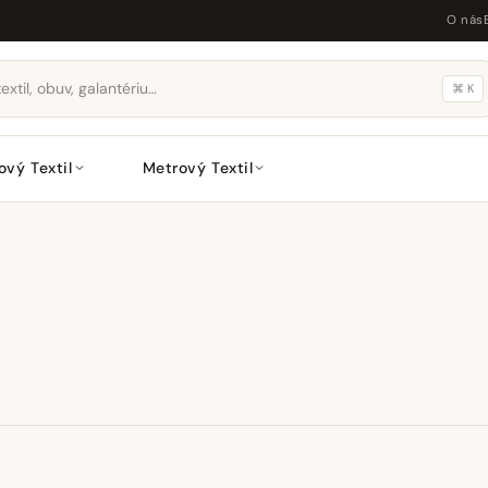
O nás
⌘ K
ový Textil
Metrový Textil