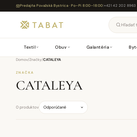
Predajňa Považská Bystrica · Po–Pi 8:00–18:00
|
+421 42 202 8963
Textil
Obuv
Galantéria
Byt
Domov
/
Značky
/
CATALEYA
ZNAČKA
CATALEYA
0 produktov