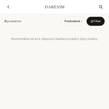
DAREXIM
0
produktov
Predvolené
Filter
Momentálne nie sú k dispozícii žiadne produkty tejto značky.