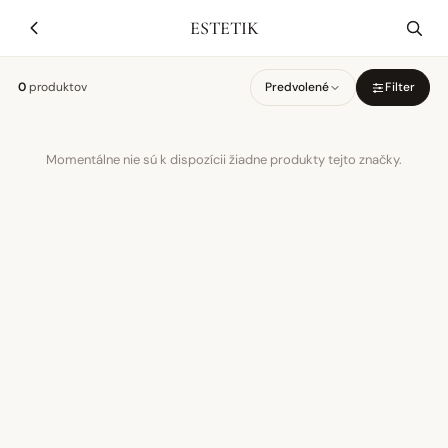
ESTETIK
0
produktov
Predvolené
Filter
Momentálne nie sú k dispozícii žiadne produkty tejto značky.