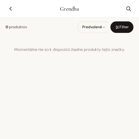
Grendha
0
produktov
Predvolené
Filter
Momentálne nie sú k dispozícii žiadne produkty tejto značky.