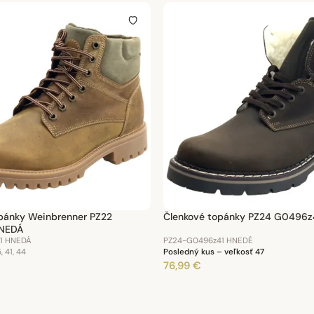
pánky Weinbrenner PZ22
Členkové topánky PZ24 G0496z
NEDÁ
1 HNEDÁ
PZ24-G0496z41 HNEDÉ
, 41, 44
Posledný kus – veľkosť 47
76,99 €