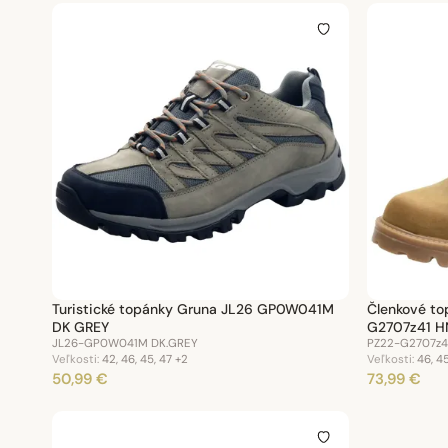
Turistické topánky Gruna JL26 GP0W041M
Členkové to
DK GREY
G2707z41 H
JL26-GP0W041M DK.GREY
PZ22-G2707z4
Veľkosti:
42, 46, 45, 47
+2
Veľkosti:
46, 45
50,99 €
73,99 €