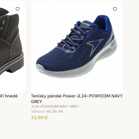
41 hnedé
Tenisky pánske Power JL24-POW103M NAVY
GREY
JL24-POW103M NAVY GREY
Veľkosti:
45, 43, 44
33,99 €