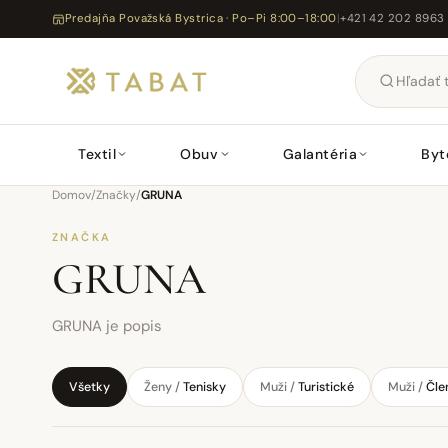
Predajňa Považská Bystrica · Po–Pi 8:00–18:00
|
+421 42 202 8963
Textil
Obuv
Galantéria
Byt
Domov
/
Značky
/
GRUNA
ZNAČKA
GRUNA
GRUNA je popis
Všetky
Ženy /
Tenisky
Muži /
Turistické
Muži /
Čle