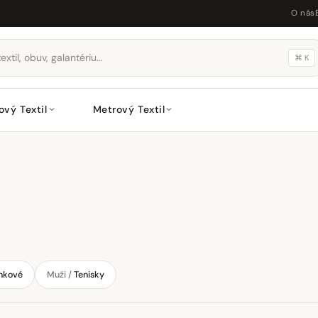
O nás
⌘ K
ový Textil
Metrový Textil
nkové
Muži /
Tenisky