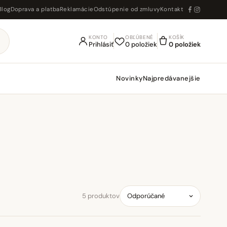
Blog
Doprava a platba
Reklamácie
Odstúpenie od zmluvy
Kontakt
KONTO
OBĽÚBENÉ
KOŠÍK
Prihlásiť
0 položiek
0 položiek
Novinky
Najpredávanejšie
5 produktov