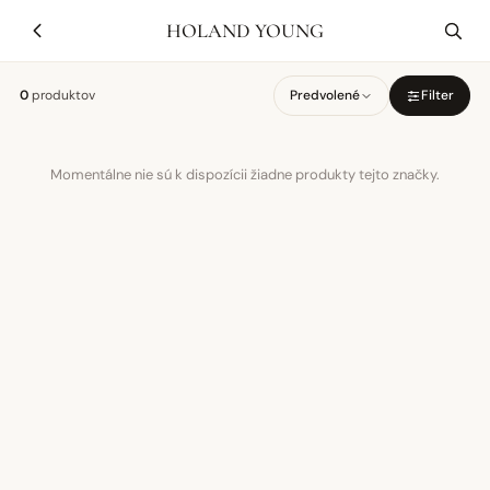
HOLAND YOUNG
0
produktov
Predvolené
Filter
Momentálne nie sú k dispozícii žiadne produkty tejto značky.