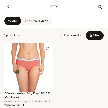
KEY
Všetky
Nohavičky
Ženy /
1
produktov
Predvolené
Filter
Dámske nohavičky Key LPN 221
Mini bikini
Dám.nohavičky Key LPN 221 Mini bikini
Posledný kus – L