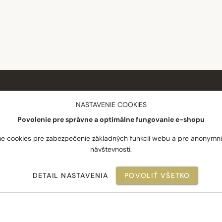
NÁKUP
SPOLOČNOSŤ
NASTAVENIE COOKIES
Povolenie pre správne a optimálne fungovanie e-shopu
Doprava a platba
O nás
Reklamácie
Blog
e cookies pre zabezpečenie základných funkcií webu a pre anonymn
návštevnosti.
Odstúpenie od zmluvy
Novinky
Často kladené otázky
Najpredávanejšie
DETAIL NASTAVENIA
POVOLIŤ VŠETKO
Obchodné podmienky
Kontakt