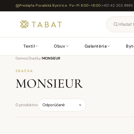
Predajňa Považská Bystrica · Po–Pi 8:00–18:00
|
+421 42 202 8963
Textil
Obuv
Galantéria
Byt
Domov
/
Značky
/
MONSIEUR
ZNAČKA
MONSIEUR
0 produktov