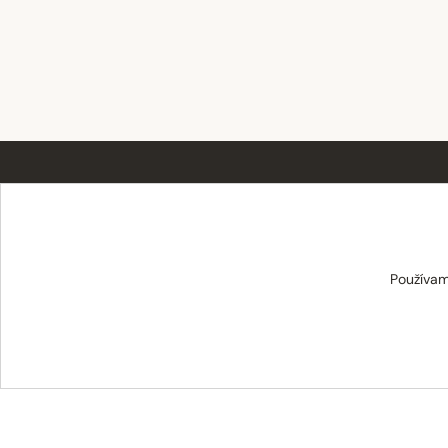
TABAT spol. s r.o.
Používam
Centrum 19/24
017 01 Považská Bystrica
info@tabat.sk
·
eshop@tabat.sk
+421 42 202 8963
·
+421 42 432 6230