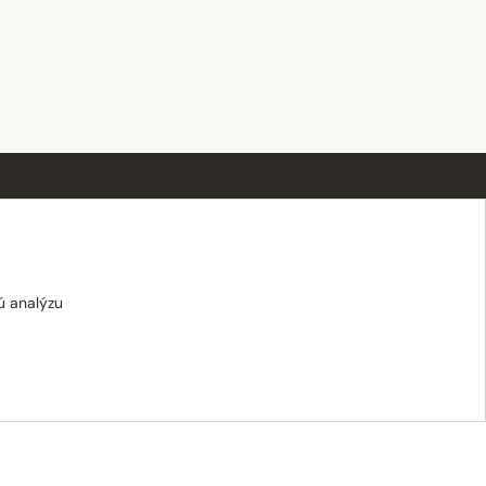
OTVÁRACIE HODINY
Po–Pi · 8:00 – 18:00
Sobota · 8:00 – 12:00
ú analýzu
Nedeľa · zatvorené
E-shop: Po–Pi · 8:00 – 15:30