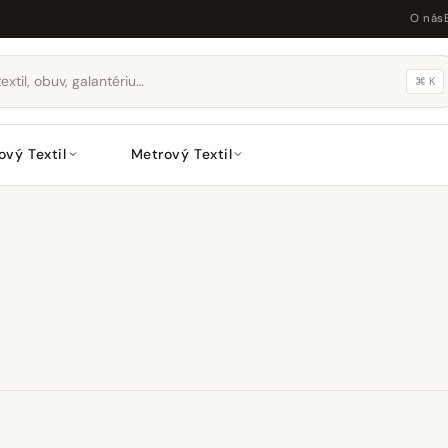
O nás
⌘ K
ový Textil
Metrový Textil