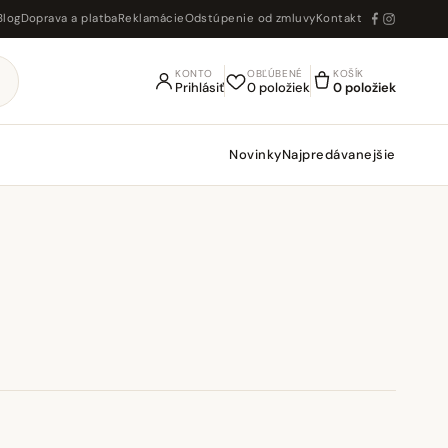
Blog
Doprava a platba
Reklamácie
Odstúpenie od zmluvy
Kontakt
KONTO
OBĽÚBENÉ
KOŠÍK
Prihlásiť
0 položiek
0 položiek
Novinky
Najpredávanejšie