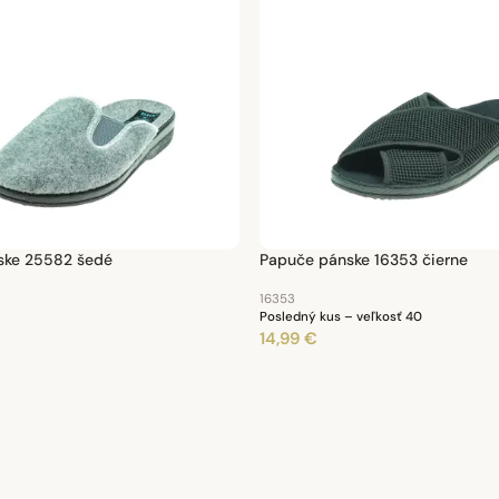
ske 25582 šedé
Papuče pánske 16353 čierne
16353
Posledný kus – veľkosť 40
14,99 €