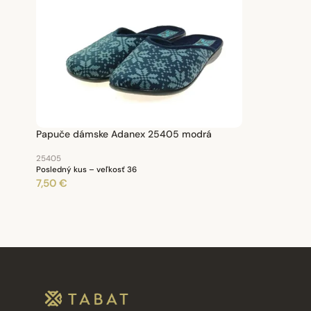
Papuče dámske Adanex 25405 modrá
25405
Posledný kus – veľkosť 36
7,50 €