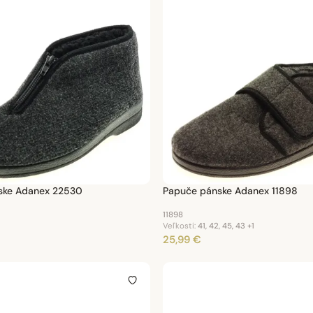
ske Adanex 22530
Papuče pánske Adanex 11898
11898
Veľkosti:
41, 42, 45, 43
+1
25,99 €