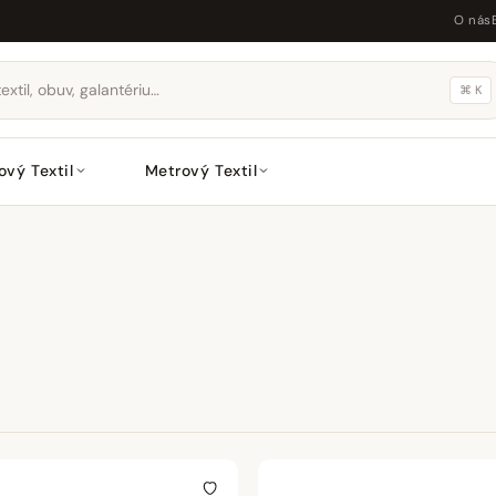
O nás
⌘ K
ový Textil
Metrový Textil