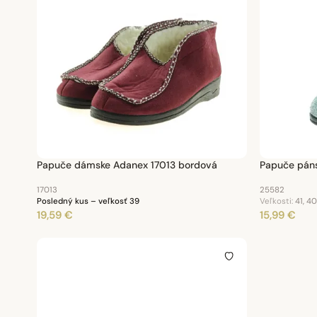
Papuče dámske Adanex 17013 bordová
Papuče pán
17013
25582
Posledný kus – veľkosť 39
Veľkosti:
41, 40
19,59 €
15,99 €