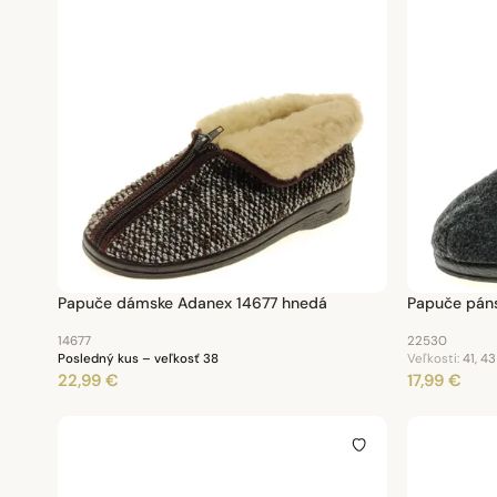
Papuče dámske Adanex 14677 hnedá
Papuče pán
14677
22530
Posledný kus – veľkosť 38
Veľkosti:
41, 43
22,99 €
17,99 €