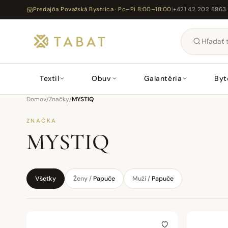
Predajňa Považská Bystrica · Po–Pi 8:00–18:00
|
+421 42 202 8963
Textil
Obuv
Galantéria
Byt
Domov
/
Značky
/
MYSTIQ
ZNAČKA
MYSTIQ
Všetky
Ženy /
Papuče
Muži /
Papuče