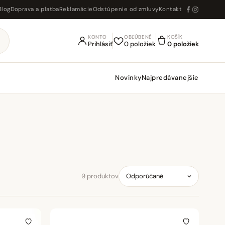
Blog
Doprava a platba
Reklamácie
Odstúpenie od zmluvy
Kontakt
KONTO
OBĽÚBENÉ
KOŠÍK
Prihlásiť
0 položiek
0 položiek
Novinky
Najpredávanejšie
9 produktov