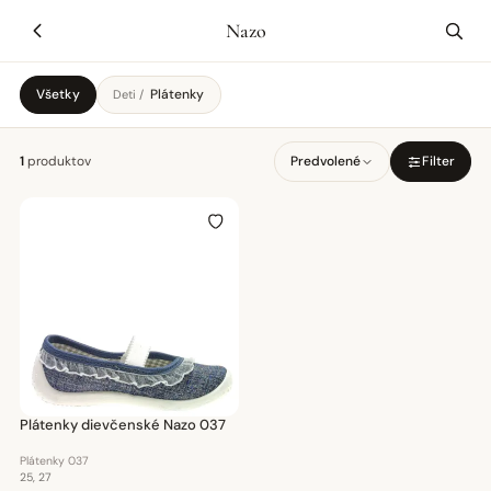
Nazo
Všetky
Plátenky
Deti /
1
produktov
Predvolené
Filter
Plátenky dievčenské Nazo 037
Plátenky 037
25, 27