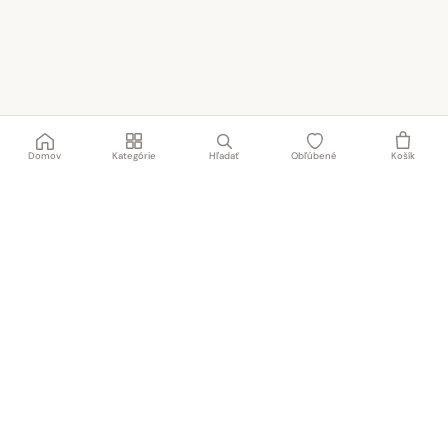
Domov
Kategórie
Hľadať
Obľúbené
Košík
Rodinný obchod s textilom a obuvou od roku 1991
NAŠA PREDAJŇA
TABAT spol. s r.o.
Centrum 19/24
017 01 Považská Bystrica