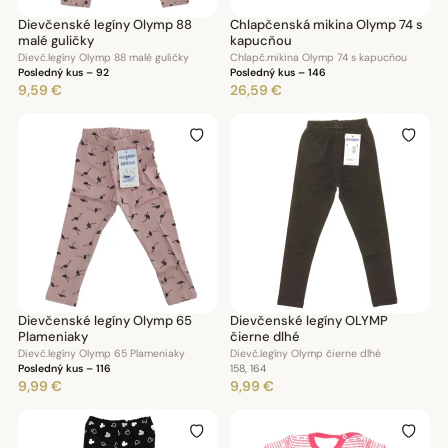
Dievčenské legíny Olymp 88
Chlapčenská mikina Olymp 74 s
malé guličky
kapucňou
Dievč.legíny Olymp 88 malé guličky
Chlapč.mikina Olymp 74 s kapucňou
Posledný kus – 92
Posledný kus – 146
9,59 €
26,59 €
Dievčenské legíny Olymp 65
Dievčenské legíny OLYMP
Plameniaky
čierne dlhé
Dievč.legíny Olymp 65 Plameniaky
Dievč.legíny Olymp čierne dlhé
Posledný kus – 116
158, 164
9,99 €
9,99 €