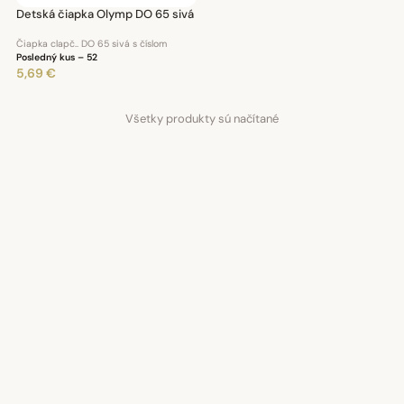
Detská čiapka Olymp DO 65 sivá
Čiapka clapč.. DO 65 sivá s číslom
Posledný kus – 52
5,69 €
Všetky produkty sú načítané