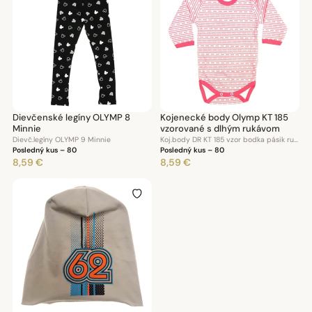
Dievčenské legíny OLYMP 8
Kojenecké body Olymp KT 185
Minnie
vzorované s dlhým rukávom
Dievč.legíny OLYMP 9 Minnie
Koj.body DR KT 185 vzor bodka pásik ružové
Posledný kus – 80
Posledný kus – 80
8,59 €
8,59 €