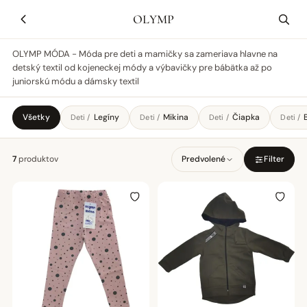
OLYMP
OLYMP MÓDA - Móda pre deti a mamičky sa zameriava hlavne na
detský textil od kojeneckej módy a výbavičky pre bábätka až po
juniorskú módu a dámsky textil
Všetky
Legíny
Mikina
Čiapka
B
Deti /
Deti /
Deti /
Deti /
7
produktov
Predvolené
Filter