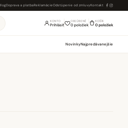
Blog
Doprava a platba
Reklamácie
Odstúpenie od zmluvy
Kontakt
KONTO
OBĽÚBENÉ
KOŠÍK
Prihlásiť
0 položiek
0 položiek
Novinky
Najpredávanejšie