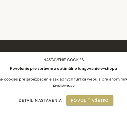
NÁKUP
SPOLOČNOSŤ
NASTAVENIE COOKIES
Povolenie pre správne a optimálne fungovanie e-shopu
Doprava a platba
O nás
Reklamácie
Blog
e cookies pre zabezpečenie základných funkcií webu a pre anonymn
návštevnosti.
Odstúpenie od zmluvy
Novinky
Často kladené otázky
Najpredávanejšie
DETAIL NASTAVENIA
POVOLIŤ VŠETKO
Obchodné podmienky
Kontakt