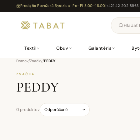
Predajňa Považská Bystrica · Po–Pi 8:00–18:00
|
+421 42 202 8963
Textil
Obuv
Galantéria
Byt
Domov
/
Značky
/
PEDDY
ZNAČKA
PEDDY
0 produktov