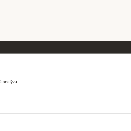
OTVÁRACIE HODINY
Po–Pi · 8:00 – 18:00
Sobota · 8:00 – 12:00
ú analýzu
Nedeľa · zatvorené
E-shop: Po–Pi · 8:00 – 15:30