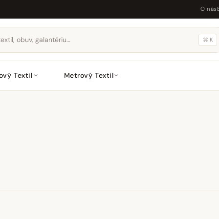
O nás
⌘ K
ový Textil
Metrový Textil