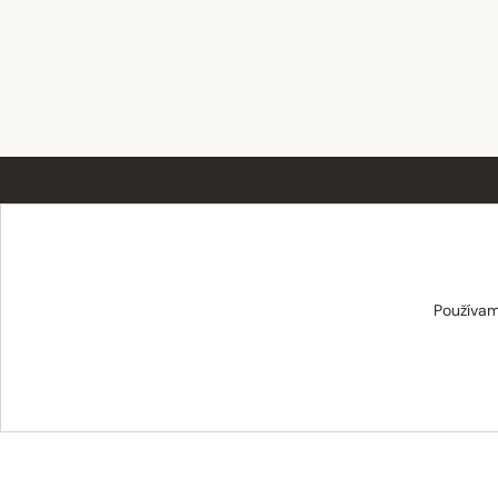
TABAT spol. s r.o.
Používam
Centrum 19/24
017 01 Považská Bystrica
info@tabat.sk
·
eshop@tabat.sk
+421 42 202 8963
·
+421 42 432 6230