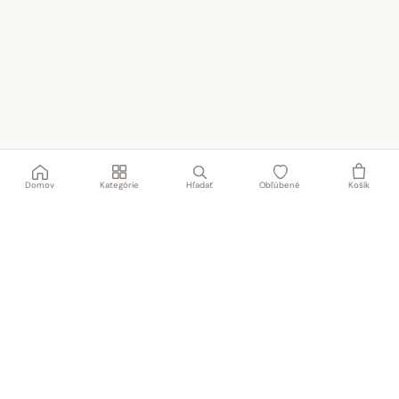
Domov
Kategórie
Hľadať
Obľúbené
Košík
Rodinný obchod s textilom a obuvou od roku 1991
NAŠA PREDAJŇA
TABAT spol. s r.o.
Centrum 19/24