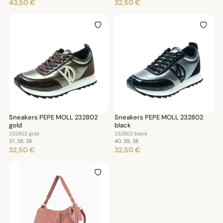
43,50 €
32,50 €
Sneakers PEPE MOLL 232802
Sneakers PEPE MOLL 232802
gold
black
232802 gold
232802 black
37, 39, 38
40, 39, 38
32,50 €
32,50 €