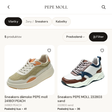
PEPE MOLL
Všetky
Sneakers
Kabelky
Ženy /
5
produktov
Predvolené
Filter
Sneakers dámske PEPE moll
Sneakers PEPE MOLL 232803
241801 PEACH
sand
241801 PEACH
232803 sand
Posledný kus – 41
Posledný kus – 36