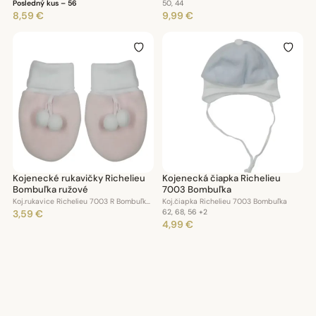
Posledný kus – 56
50, 44
8,59 €
9,99 €
Kojenecké rukavičky Richelieu
Kojenecká čiapka Richelieu
Bombuľka ružové
7003 Bombuľka
Koj.rukavice Richelieu 7003 R Bombuľka ružové
Koj.čiapka Richelieu 7003 Bombuľka
3,59 €
62, 68, 56
+2
4,99 €