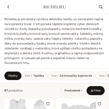
RICHELIEU
Richelieu je slovenský výrobca detského textilu, so zameraním najmä
na kojenecký tovar. V ich ponuke nájdete kopletný výber detských
výrobkov: body, dupačky, polodupačky, nohavice, bavlnené košieľky,
krstové košieľky, krstové sety, krstové zavinovačky, kabátiky, mikiny,
tričká, overaly, šaty, spacie vaky, čiapky, čelenky , rukavičky, papučky,
deky do autosedačky, fusáky, zimné overaly, plienky. Všetko detské
oblečenie vyrábajú z materiálov, ktoré spĺňajú všetky požiadavky na
dojčenský a detský textil. Kvalitou, originalitou a najmä zodpovedným
prístupom si vybudovali pevné a úspešné miesto nielen na
Slovenskom trhu.
Všetky
Tepláky
Zavinovačka kojenecká
D
Deti /
Deti /
Deti /
67
produktov
Predvolené
Filter