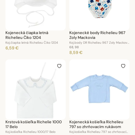
Kojenecká čiapka letná
Kojenecké body Richelieu 967
Richelieu Čiko 1204
Zoly Mackovia
Koj.čiapka letná Richelieu Čiko 1204
Koj.body DR Richelieu 967 Zoly Mackovia
6,59 €
68, 98
8,59 €
Krstová košieľka Richelie 1000
Kojenecká košieľka Richelieu
17 Belo
797 so zhrňovacím rukávom
Koj.košieľka Richelieu 1000/17 Belo
Koj.košieľka Richelieu 797 so zhrňovacím rukávom