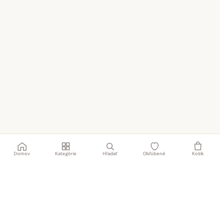
Domov
Kategórie
Hľadať
Obľúbené
Košík
Rodinný obchod s textilom a obuvou od roku 1991