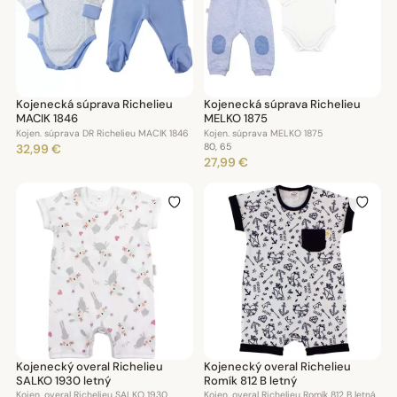
Kojenecká súprava Richelieu
Kojenecká súprava Richelieu
MACIK 1846
MELKO 1875
Kojen. súprava DR Richelieu MACIK 1846
Kojen. súprava MELKO 1875
32,99 €
80, 65
27,99 €
Kojenecký overal Richelieu
Kojenecký overal Richelieu
SALKO 1930 letný
Romík 812 B letný
Kojen. overal Richelieu SALKO 1930
Kojen. overal Richelieu Romík 812 B letná