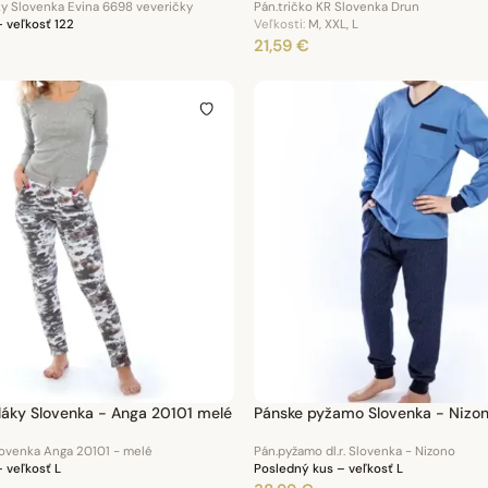
y Slovenka Evina 6698 veveričky
Pán.tričko KR Slovenka Drun
 veľkosť 122
Veľkosti:
M, XXL, L
21,59 €
áky Slovenka - Anga 20101 melé
Pánske pyžamo Slovenka - Nizo
ovenka Anga 20101 - melé
Pán.pyžamo dl.r. Slovenka - Nizono
 veľkosť L
Posledný kus – veľkosť L