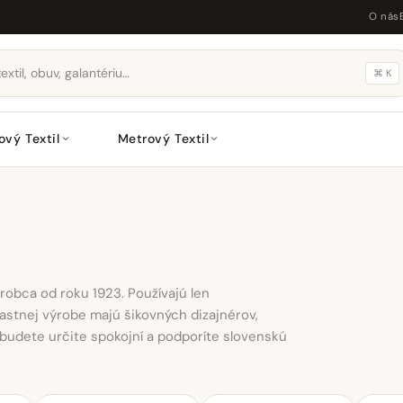
O nás
⌘ K
ový Textil
Metrový Textil
robca od roku 1923. Používajú len
vlastnej výrobe majú šikovných dizajnérov,
 budete určite spokojní a podporíte slovenskú