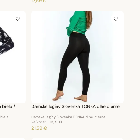
17,59 €
 biela /
Dámske legíny Slovenka TONKA dlhé čierne
/biela
Dámske legíny Slovenka TONKA dlhé, čierne
Veľkosti:
L, M, S, XL
21,59 €