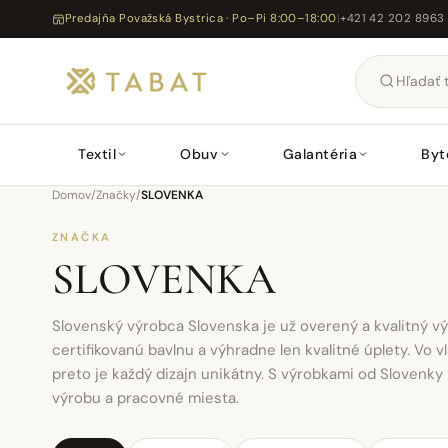
Predajňa Považská Bystrica · Po–Pi 8:00–18:00
|
+421 42 202 8963
Textil
Obuv
Galantéria
Byt
Domov
/
Značky
/
SLOVENKA
ZNAČKA
SLOVENKA
Slovenský výrobca Slovenska je už overený a kvalitný vý
certifikovanú bavlnu a výhradne len kvalitné úplety. Vo 
preto je každý dizajn unikátny. S výrobkami od Slovenky
výrobu a pracovné miesta.