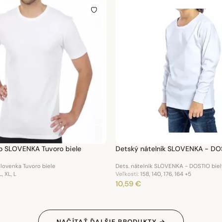
ko SLOVENKA Tuvoro biele
Detský nátelník SLOVENKA - DOS
.Slovenka Tuvoro biele
Dets. nátelník SLOVENKA - DOSTIO biel
, XL, L
Veľkosti:
158, 140, 176, 164
+5
10,59 €
NAČÍTAŤ ĎALŠIE PRODUKTY →