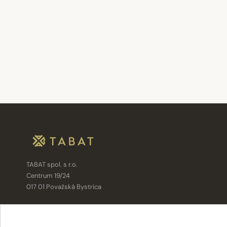
TABAT spol. s r.o.
Centrum 19/24
017 01 Považská Bystrica
info@tabat.sk
·
eshop@tabat.sk
+421 42 202 8963
·
+421 42 432 6230