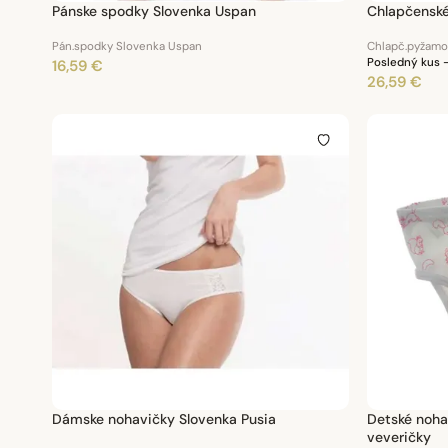
Pánske spodky Slovenka Uspan
Chlapčensk
Pán.spodky Slovenka Uspan
Chlapč.pyžamo
Posledný kus –
16,59 €
26,59 €
Dámske nohavičky Slovenka Pusia
Detské noha
veveričky