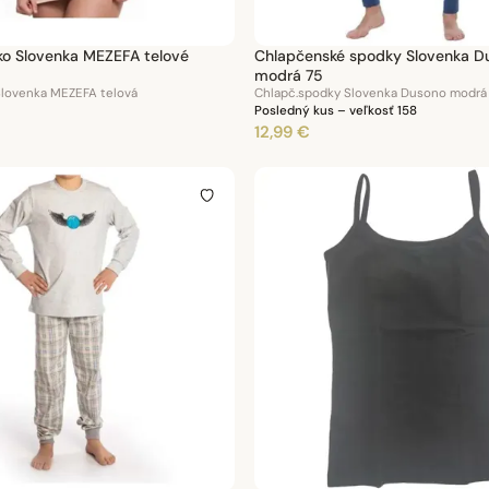
Dámske tielko Slovenka MEZEFA telové
Chlapčenské spodky Slovenka D
modrá 75
Slovenka MEZEFA telová
Chlapč.spodky Slovenka Dusono modrá
Posledný kus – veľkosť 158
12,99 €