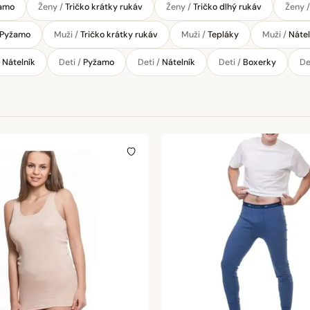
amo
Ženy /
Tričko krátky rukáv
Ženy /
Tričko dlhý rukáv
Ženy 
Pyžamo
Muži /
Tričko krátky rukáv
Muži /
Tepláky
Muži /
Nátel
/
Nátelník
Deti /
Pyžamo
Deti /
Nátelník
Deti /
Boxerky
De