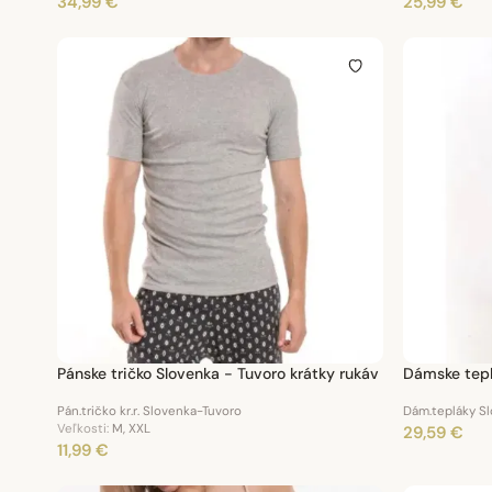
34,99 €
25,99 €
Pánske tričko Slovenka - Tuvoro krátky rukáv
Dámske tepl
Pán.tričko kr.r. Slovenka-Tuvoro
Dám.tepláky Sl
Veľkosti:
M, XXL
29,59 €
11,99 €