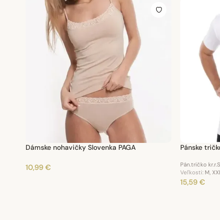
Dámske nohavičky Slovenka PAGA
Pánske trič
Pán.tričko kr.r
10,99 €
Veľkosti:
M, XXL
15,59 €