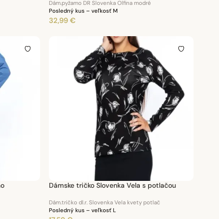
Dám.pyžamo DR Slovenka Olfina modré
Posledný kus – veľkosť M
32,99 €
no
Dámske tričko Slovenka Vela s potlačou
Dám.tričko dl.r. Slovenka Vela kvety potlač
Posledný kus – veľkosť L