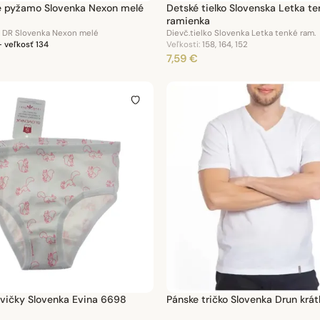
é pyžamo Slovenka Nexon melé
Detské tielko Slovenska Letka te
ramienka
 DR Slovenka Nexon melé
Dievč.tielko Slovenka Letka tenké ram.
 veľkosť 134
Veľkosti:
158, 164, 152
7,59 €
vičky Slovenka Evina 6698
Pánske tričko Slovenka Drun krát