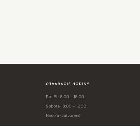
OTVÁRACIE HODINY
Po–Pi · 8:00 – 18:00
Sobota · 8:00 – 12:00
Nedeľa · zatvorené
E-shop: Po–Pi · 8:00 – 15:30