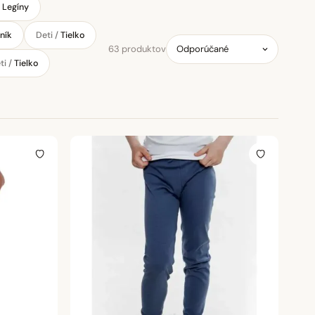
/
Legíny
ník
Deti /
Tielko
63 produktov
ti /
Tielko