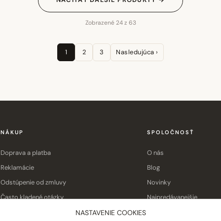
Zobrazené 24 z 63
1
2
3
Nasledujúca ›
NÁKUP
SPOLOČNOSŤ
Doprava a platba
O nás
Reklamácie
Blog
Odstúpenie od zmluvy
Novinky
Často kladené otázky
Najpredávanejšie
Obchodné podmienky
Kontakt
NASTAVENIE COOKIES