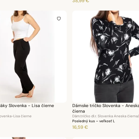
38,99 €
áky Slovenka - Lisa čierne
Dámske tričko Slovenka - Aneska
čierna
ovenka-Lisa čierne
Dám.tričko dl.r. Slovenka Aneska čierna
Posledný kus – veľkosť L
16,59 €