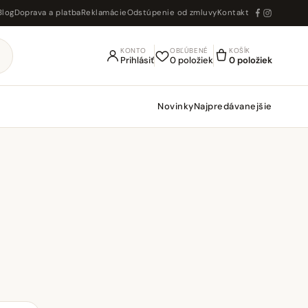
Blog
Doprava a platba
Reklamácie
Odstúpenie od zmluvy
Kontakt
KONTO
OBĽÚBENÉ
KOŠÍK
Prihlásiť
0 položiek
0 položiek
Novinky
Najpredávanejšie