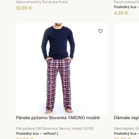
Dám.nohavičky Slovenka Pusia
Dievč.nohavičk
Posledný kus –
10,99 €
4,59 €
Pánske pyžamo Slovenka TAKONO modré
Dámske tepl
Pán.pyžamo DR Slovenka Takono, modrá 12/192
Dám.tepláky Sl
Posledný kus – veľkosť L
Posledný kus –