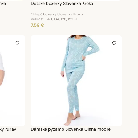
nké
Detské boxerky Slovenka Kroko
Chlapč.boxerky Slovenka Kroko
Veľkosti:
140, 134, 128, 152
+1
7,59 €
ky rukáv
Dámske pyžamo Slovenka Olfina modré