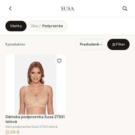
SUSA
Všetky
Podprsenka
Ženy /
1
produktov
Predvolené
Filter
Dámska podprsenka Susa 27931
telová
Dám.podprsenka Susa 27931 telová
21,59 €