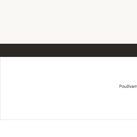
TABAT spol. s r.o.
Používam
Centrum 19/24
017 01 Považská Bystrica
info@tabat.sk
·
eshop@tabat.sk
+421 42 202 8963
·
+421 42 432 6230