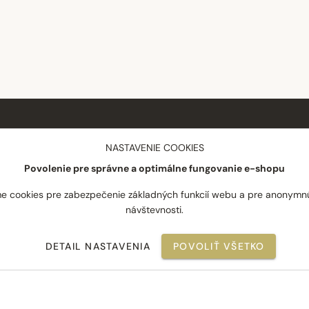
NÁKUP
SPOLOČNOSŤ
NASTAVENIE COOKIES
Povolenie pre správne a optimálne fungovanie e-shopu
Doprava a platba
O nás
Reklamácie
Blog
e cookies pre zabezpečenie základných funkcií webu a pre anonymn
návštevnosti.
Odstúpenie od zmluvy
Novinky
Často kladené otázky
Najpredávanejšie
DETAIL NASTAVENIA
POVOLIŤ VŠETKO
Obchodné podmienky
Kontakt