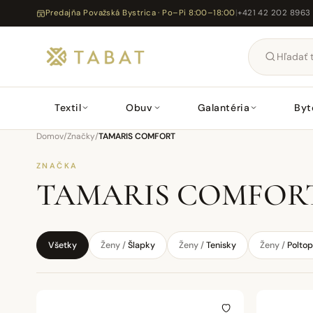
Predajňa Považská Bystrica · Po–Pi 8:00–18:00
|
+421 42 202 8963
Textil
Obuv
Galantéria
Byt
Domov
/
Značky
/
TAMARIS COMFORT
ZNAČKA
TAMARIS COMFOR
Všetky
Ženy /
Šlapky
Ženy /
Tenisky
Ženy /
Polto