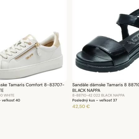
mske Tamaris Comfort 8-83707-
Sandále dámske Tamaris 8 8871
TE
BLACK NAPPA
00 WHITE
8-88710-42 022 BLACK NAPPA
– veľkosť 40
Posledný kus – veľkosť 37
42,50 €