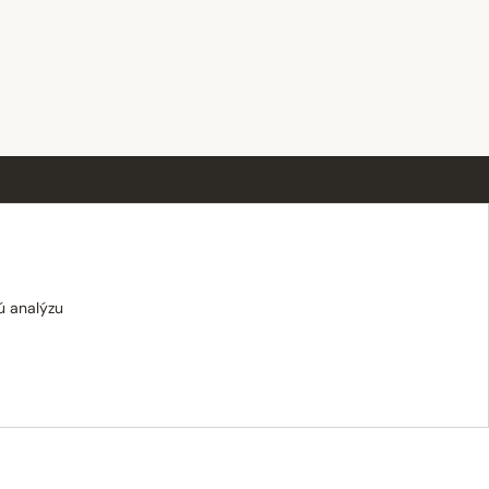
OTVÁRACIE HODINY
Po–Pi · 8:00 – 18:00
Sobota · 8:00 – 12:00
ú analýzu
Nedeľa · zatvorené
E-shop: Po–Pi · 8:00 – 15:30