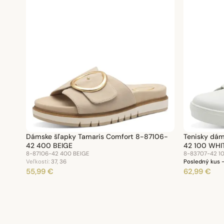
Dámske šľapky Tamaris Comfort 8-87106-
Tenisky dá
42 400 BEIGE
42 100 WHI
8-87106-42 400 BEIGE
8-83707-42 1
Veľkosti:
37, 36
Posledný kus 
55,99 €
62,99 €