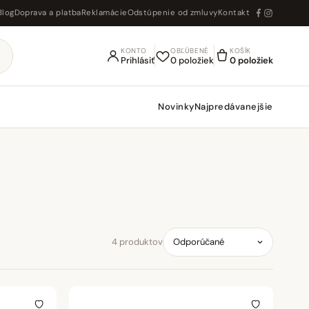
Blog
Doprava a platba
Reklamácie
Odstúpenie od zmluvy
Kontakt
KONTO
OBĽÚBENÉ
KOŠÍK
Prihlásiť
0 položiek
0 položiek
Novinky
Najpredávanejšie
4 produktov