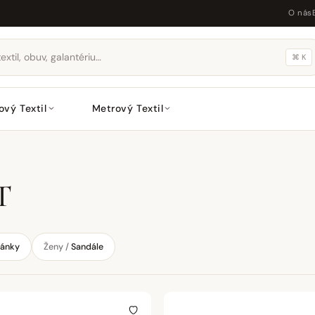
O nás
⌘ K
ový Textil
Metrový Textil
T
pánky
Ženy /
Sandále