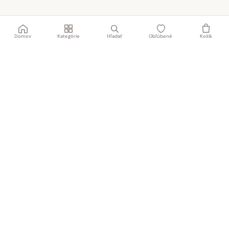
Domov
Kategórie
Hľadať
Obľúbené
Košík
Rodinný obchod s textilom a obuvou od roku 1991
NAŠA PREDAJŇA
TABAT spol. s r.o.
Centrum 19/24
017 01 Považská Bystrica
Po – Pi
8:00 – 18:00
Sobota
8:00 – 12:00
Nedeľa
Zatvorené