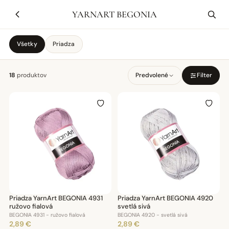
YARNART BEGONIA
Všetky
Priadza
18
produktov
Predvolené
Filter
Priadza YarnArt BEGONIA 4931
Priadza YarnArt BEGONIA 4920
ružovo fialová
svetlá sivá
BEGONIA 4931 - ružovo fialová
BEGONIA 4920 - svetlá sivá
2,89 €
2,89 €