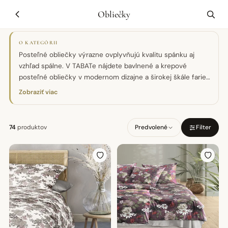
Obliečky
O KATEGÓRII
Posteľné obliečky výrazne ovplyvňujú kvalitu spánku aj
vzhľad spálne. V TABATe nájdete bavlnené a krepové
posteľné obliečky v modernom dizajne a širokej škále farieb
a vzorov, vrátane kvalitných značiek ako Irisette. Vyberáme
Zobraziť viac
príjemné, savé materiály, ktoré sú jemné na pokožku a
zachovávajú si farbu aj po opakovanom praní. Ponúkame
obliečky v štandardných aj atypických rozmeroch. Doprajte
74
produktov
Predvolené
Filter
si pohodlie kvalitnej posteľnej bielizne za rozumnú cenu.