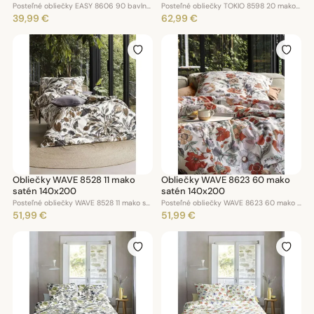
Posteľné obliečky EASY 8606 90 bavlna krep 140x200
Posteľné obliečky TOKIO 8598 20 mako satén 140x200
39,99 €
62,99 €
Obliečky WAVE 8528 11 mako
Obliečky WAVE 8623 60 mako
satén 140x200
satén 140x200
Posteľné obliečky WAVE 8528 11 mako satén 140x200
Posteľné obliečky WAVE 8623 60 mako satén 140x200
51,99 €
51,99 €