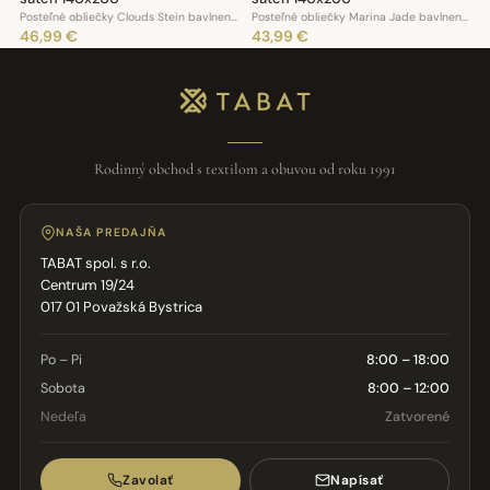
Posteľné obliečky Clouds Stein bavlnený satén 140x200
Posteľné obliečky Marina Jade bavlnený satén 140x200
46,99 €
43,99 €
Rodinný obchod s textilom a obuvou od roku 1991
NAŠA PREDAJŇA
TABAT spol. s r.o.
Centrum 19/24
017 01 Považská Bystrica
Po – Pi
8:00 – 18:00
Sobota
8:00 – 12:00
Nedeľa
Zatvorené
Zavolať
Napísať