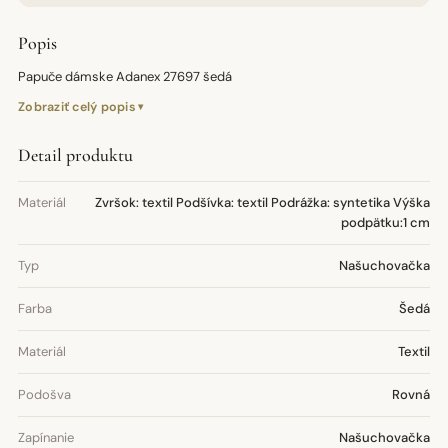
Popis
Papuče dámske Adanex 27697 šedá
Zobraziť celý popis
Detail produktu
Materiál
Zvršok: textil Podšívka: textil Podrážka: syntetika Výška
podpätku:1 cm
Typ
Našuchovačka
Farba
Šedá
Materiál
Textil
Podošva
Rovná
Zapínanie
Našuchovačka