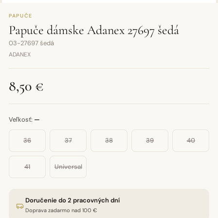
PAPUČE
Papuče dámske Adanex 27697 šedá
03-27697 šedá
ADANEX
8,50 €
Veľkosť:
—
36
37
38
39
40
41
Universal
Doručenie do 2 pracovných dní
Doprava zadarmo nad 100 €