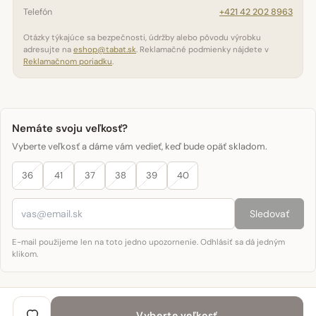
Telefón
+421 42 202 8963
Otázky týkajúce sa bezpečnosti, údržby alebo pôvodu výrobku
adresujte na
eshop@tabat.sk
. Reklamačné podmienky nájdete v
Reklamačnom poriadku
.
Nemáte svoju veľkosť?
Vyberte veľkosť a dáme vám vedieť, keď bude opäť skladom.
36
41
37
38
39
40
Sledovať
E-mail použijeme len na toto jedno upozornenie. Odhlásiť sa dá jedným
klikom.
Vyberte veľkosť