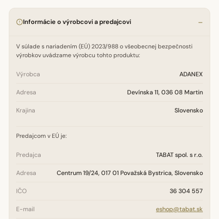
Informácie o výrobcovi a predajcovi
V súlade s nariadením (EÚ) 2023/988 o všeobecnej bezpečnosti
výrobkov uvádzame výrobcu tohto produktu:
Výrobca
ADANEX
Adresa
Devínska 11, 036 08 Martin
Krajina
Slovensko
Predajcom v EÚ je:
Predajca
TABAT spol. s r.o.
Adresa
Centrum 19/24, 017 01 Považská Bystrica, Slovensko
IČO
36 304 557
E-mail
eshop@tabat.sk