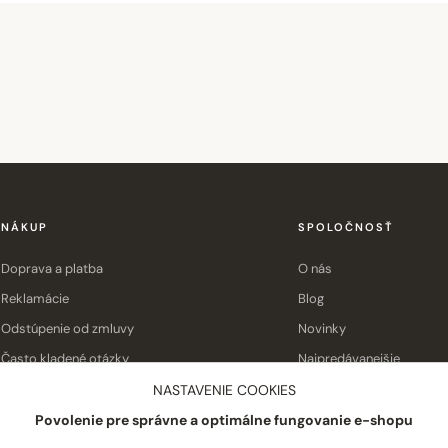
NÁKUP
SPOLOČNOSŤ
Doprava a platba
O nás
Reklamácie
Blog
Odstúpenie od zmluvy
Novinky
Často kladené otázky
Najpredávanejšie
Obchodné podmienky
Kontakt
NASTAVENIE COOKIES
Povolenie pre správne a optimálne fungovanie e-shopu