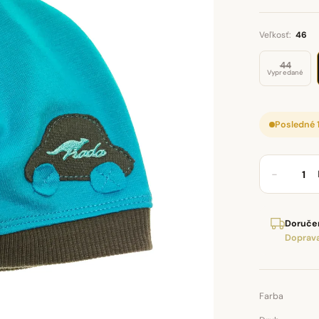
Veľkosť:
46
44
Vypredané
Posledné 
−
Doručen
Doprava
Farba