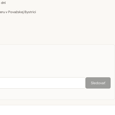
 dní
u v Považskej Bystrici
Sledovať