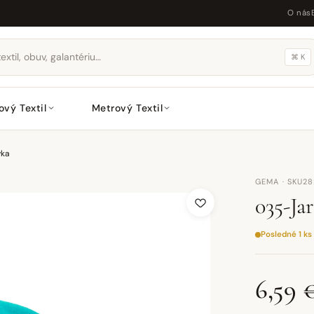
O nás
⌘ K
ový Textil
Metrový Textil
vka
GEMA · SKU2
035-Ja
Posledné 1 ks
6,59 