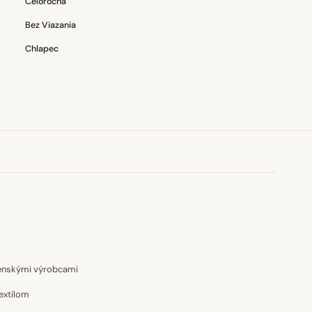
Celoročná
Bez Viazania
Chlapec
venskými výrobcami
extilom