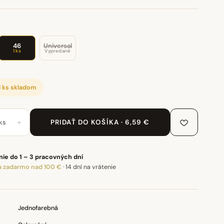
46
Universal
1 ks
Vypredané
1 ks skladom
+
ks
PRIDAŤ DO KOŠÍKA · 6,59 €
ie do 1 – 3 pracovných dní
 zadarmo nad 100 €
·
14 dní na vrátenie
Jednofarebná