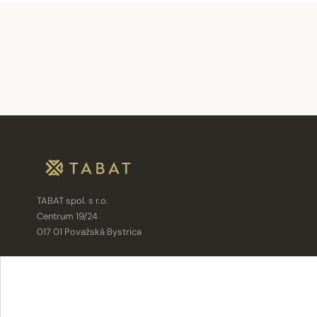
TABAT spol. s r.o.
Centrum 19/24
017 01 Považská Bystrica
info@tabat.sk
·
eshop@tabat.sk
+421 42 202 8963
·
+421 42 432 6230