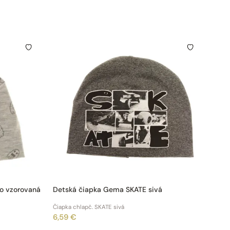
o vzorovaná
Detská čiapka Gema SKATE sivá
Čiapka chlapč. SKATE sivá
6,59 €