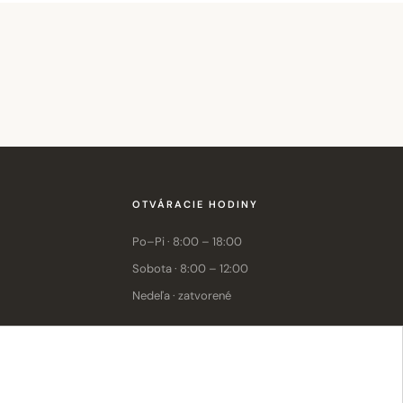
OTVÁRACIE HODINY
Po–Pi · 8:00 – 18:00
Sobota · 8:00 – 12:00
Nedeľa · zatvorené
E-shop: Po–Pi · 8:00 – 15:30