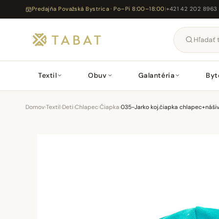
Predajňa Považská Bystrica · Po–Pi 8:00–18:00
|
+421 42 202 8963
Textil
Obuv
Galantéria
Byt
Domov
›
Textil
›
Deti
›
Chlapec
›
Čiapka
›
035-Jarko koj.čiapka chlapec+náši