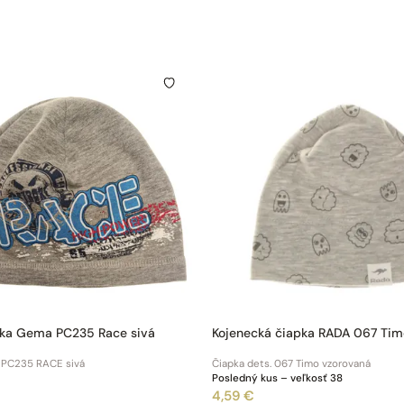
pka Gema PC235 Race sivá
Kojenecká čiapka RADA 067 Tim
. PC235 RACE sivá
Čiapka dets. 067 Timo vzorovaná
Posledný kus – veľkosť 38
4,59 €