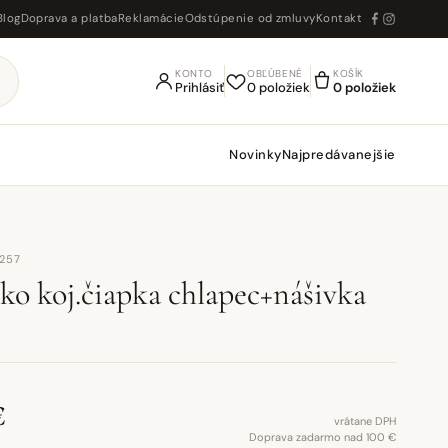
Blog
Doprava a platba
Reklamácie
Odstúpenie od zmluvy
Kontakt
KONTO
OBĽÚBENÉ
KOŠÍK
Prihlásiť
0 položiek
0 položiek
Novinky
Najpredávanejšie
8257
rko koj.čiapka chlapec+nášivka
€
vrátane DPH
Doprava zadarmo nad 100 €