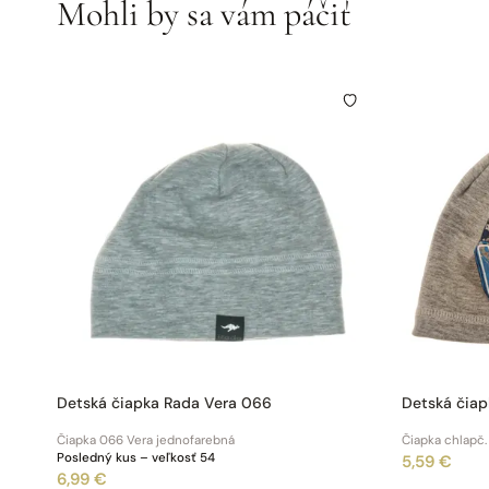
Mohli by sa vám páčiť
Detská čiapka Rada Vera 066
Detská čia
Čiapka 066 Vera jednofarebná
Čiapka chlapč
Posledný kus – veľkosť 54
5,59 €
6,99 €