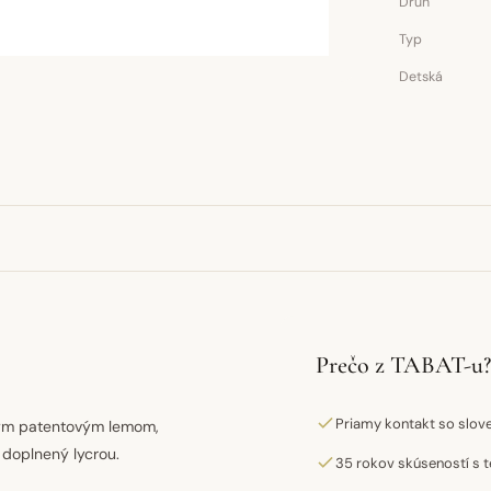
Druh
Typ
Detská
Prečo z TABAT-u?
Priamy kontakt so slo
vým patentovým lemom,
 doplnený lycrou.
35 rokov skúseností s t