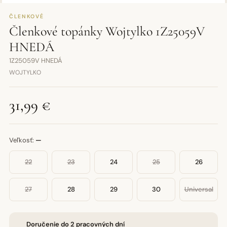
ČLENKOVÉ
Členkové topánky Wojtylko 1Z25059V
HNEDÁ
1Z25059V HNEDÁ
WOJTYLKO
31,99 €
Veľkosť:
—
22
23
24
25
26
27
28
29
30
Universal
Doručenie do 2 pracovných dní