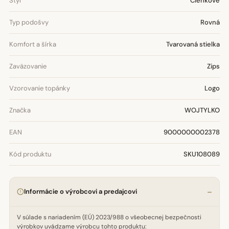
Štýl
Členkové
Typ podošvy
Rovná
Komfort a šírka
Tvarovaná stielka
Zaväzovanie
Zips
Vzorovanie topánky
Logo
Značka
WOJTYLKO
EAN
9000000002378
Kód produktu
SKU108089
Informácie o výrobcovi a predajcovi
V súlade s nariadením (EÚ) 2023/988 o všeobecnej bezpečnosti
výrobkov uvádzame výrobcu tohto produktu: