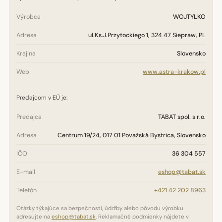
Výrobca
WOJTYLKO
Adresa
ul.Ks.J.Przytockiego 1, 324 47 Siepraw, PL
Krajina
Slovensko
Web
www.astra-krakow.pl
Predajcom v EÚ je:
Predajca
TABAT spol. s r.o.
Adresa
Centrum 19/24, 017 01 Považská Bystrica, Slovensko
IČO
36 304 557
E-mail
eshop@tabat.sk
Telefón
+421 42 202 8963
Otázky týkajúce sa bezpečnosti, údržby alebo pôvodu výrobku
adresujte na
eshop@tabat.sk
. Reklamačné podmienky nájdete v