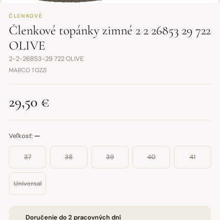
ČLENKOVÉ
Členkové topánky zimné 2 2 26853 29 722
OLIVE
2-2-26853-29 722 OLIVE
MARCO TOZZI
29,50 €
Veľkosť:
—
37
38
39
40
41
Universal
Doručenie do 2 pracovných dní