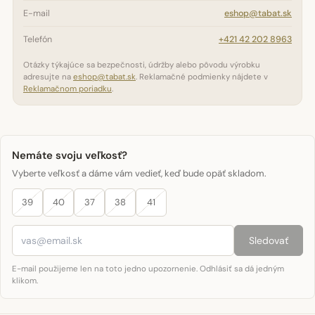
E-mail
eshop@tabat.sk
Telefón
+421 42 202 8963
Otázky týkajúce sa bezpečnosti, údržby alebo pôvodu výrobku
adresujte na
eshop@tabat.sk
. Reklamačné podmienky nájdete v
Reklamačnom poriadku
.
Nemáte svoju veľkosť?
Vyberte veľkosť a dáme vám vedieť, keď bude opäť skladom.
39
40
37
38
41
Sledovať
E-mail použijeme len na toto jedno upozornenie. Odhlásiť sa dá jedným
klikom.