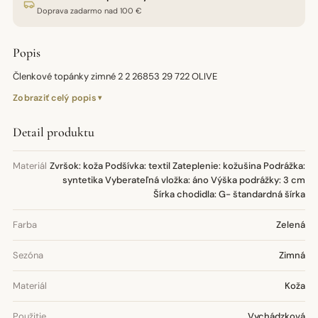
Doprava zadarmo nad 100 €
Popis
Členkové topánky zimné 2 2 26853 29 722 OLIVE
Zobraziť celý popis
Detail produktu
Materiál
Zvršok: koža Podšívka: textil Zateplenie: kožušina Podrážka:
syntetika Vyberateľná vložka: áno Výška podrážky: 3 cm
Šírka chodidla: G- štandardná šírka
Farba
Zelená
Sezóna
Zimná
Materiál
Koža
Použitie
Vychádzková