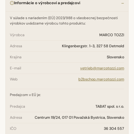
Informácie o výrobcovi a predajcovi
V súlade s nariadením (EÚ) 2023/988 o všeobecnej bezpečnosti
výrobkov uvádzame výrobcu tohto produktu:
Výrobca
MARCO TOZZI
Adresa
Klingenbergstr. 1-3, 327 58 Detmold
Krajina
Slovensko
E-mail
vetrieb@marcotozzi.com
Web
b2bschop.marcotozzi.com
Predajcom v EÚ je:
Predajca
TABAT spol. s r.o.
Adresa
Centrum 19/24, 017 01 Považská Bystrica, Slovensko
IČO
36 304 557