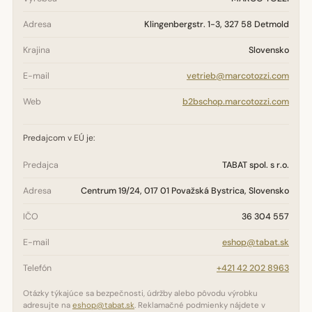
Adresa
Klingenbergstr. 1-3, 327 58 Detmold
Krajina
Slovensko
E-mail
vetrieb@marcotozzi.com
Web
b2bschop.marcotozzi.com
Predajcom v EÚ je:
Predajca
TABAT spol. s r.o.
Adresa
Centrum 19/24, 017 01 Považská Bystrica, Slovensko
IČO
36 304 557
E-mail
eshop@tabat.sk
Telefón
+421 42 202 8963
Otázky týkajúce sa bezpečnosti, údržby alebo pôvodu výrobku
adresujte na
eshop@tabat.sk
. Reklamačné podmienky nájdete v