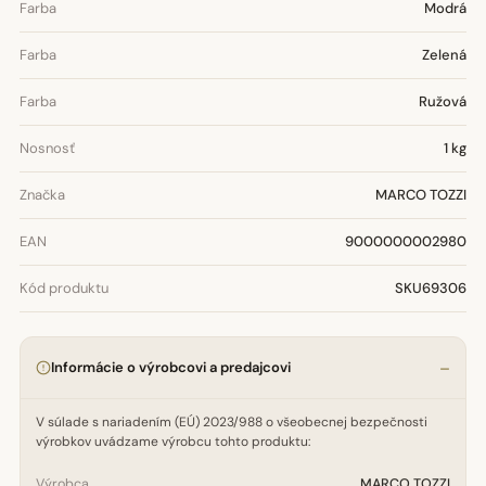
Farba
Modrá
Farba
Zelená
Farba
Ružová
Nosnosť
1 kg
Značka
MARCO TOZZI
EAN
9000000002980
Kód produktu
SKU69306
Informácie o výrobcovi a predajcovi
V súlade s nariadením (EÚ) 2023/988 o všeobecnej bezpečnosti
výrobkov uvádzame výrobcu tohto produktu:
Výrobca
MARCO TOZZI