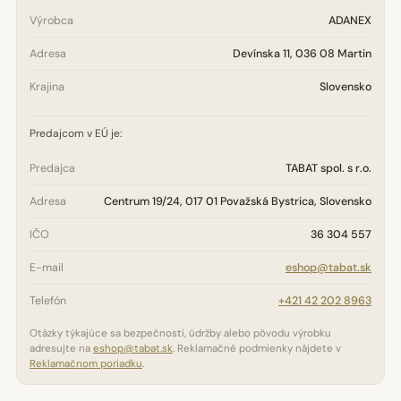
Výrobca
ADANEX
Adresa
Devínska 11, 036 08 Martin
Krajina
Slovensko
Predajcom v EÚ je:
Predajca
TABAT spol. s r.o.
Adresa
Centrum 19/24, 017 01 Považská Bystrica, Slovensko
IČO
36 304 557
E-mail
eshop@tabat.sk
Telefón
+421 42 202 8963
Otázky týkajúce sa bezpečnosti, údržby alebo pôvodu výrobku
adresujte na
eshop@tabat.sk
. Reklamačné podmienky nájdete v
Reklamačnom poriadku
.