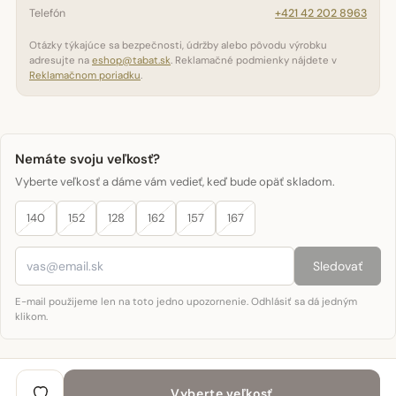
Telefón
+421 42 202 8963
Otázky týkajúce sa bezpečnosti, údržby alebo pôvodu výrobku
adresujte na
eshop@tabat.sk
. Reklamačné podmienky nájdete v
Reklamačnom poriadku
.
Nemáte svoju veľkosť?
Vyberte veľkosť a dáme vám vedieť, keď bude opäť skladom.
140
152
128
162
157
167
Sledovať
E-mail použijeme len na toto jedno upozornenie. Odhlásiť sa dá jedným
klikom.
Vyberte veľkosť