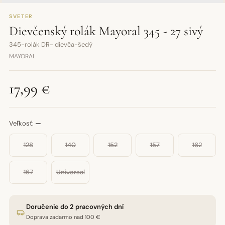
SVETER
Dievčenský rolák Mayoral 345 - 27 sivý
345-rolák DR- dievča-šedý
MAYORAL
17,99 €
Veľkosť:
—
128
140
152
157
162
167
Universal
Doručenie do 2 pracovných dní
Doprava zadarmo nad 100 €