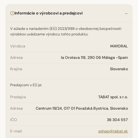
Informácie o výrobcovi a predajcovi
V súlade s nariadením (EÚ) 2023/988 o všeobecnej bezpečnosti
výrobkov uvádzame výrobcu tohto produktu:
Výrobca
MAYORAL
Adresa
la Orotava 118, 290 06 Málaga -Spain
Krajina
Slovensko
Predajcom v EÚ je:
Predajca
TABAT spol. s r.o.
Adresa
Centrum 19/24, 017 01 Považská Bystrica, Slovensko
IČO
36 304 557
E-mail
eshop@tabat.sk