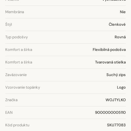
Membrána
Nie
Štýl
Členkové
Typ podošvy
Rovná
Komfort a šírka
Flexibilná podošva
Komfort a šírka
Tvarovaná stielka
Zaväzovanie
Suchý zips
Vzorovanie topánky
Logo
Značka
WOJTYLKO
EAN
9000000005110
Kód produktu
SKU77083