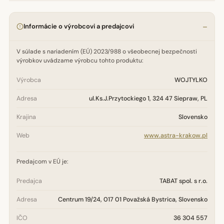
Informácie o výrobcovi a predajcovi
V súlade s nariadením (EÚ) 2023/988 o všeobecnej bezpečnosti
výrobkov uvádzame výrobcu tohto produktu:
Výrobca
WOJTYLKO
Adresa
ul.Ks.J.Przytockiego 1, 324 47 Siepraw, PL
Krajina
Slovensko
Web
www.astra-krakow.pl
Predajcom v EÚ je:
Predajca
TABAT spol. s r.o.
Adresa
Centrum 19/24, 017 01 Považská Bystrica, Slovensko
IČO
36 304 557