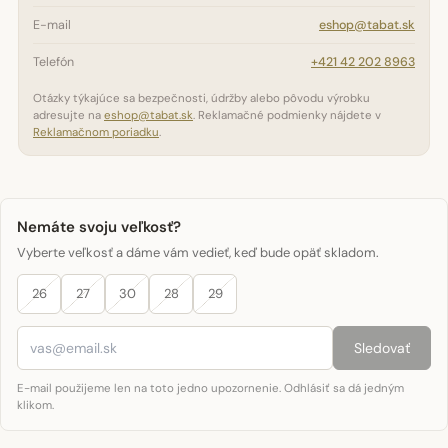
E-mail
eshop@tabat.sk
Telefón
+421 42 202 8963
Otázky týkajúce sa bezpečnosti, údržby alebo pôvodu výrobku
adresujte na
eshop@tabat.sk
. Reklamačné podmienky nájdete v
Reklamačnom poriadku
.
Nemáte svoju veľkosť?
Vyberte veľkosť a dáme vám vedieť, keď bude opäť skladom.
26
27
30
28
29
Sledovať
E-mail použijeme len na toto jedno upozornenie. Odhlásiť sa dá jedným
klikom.