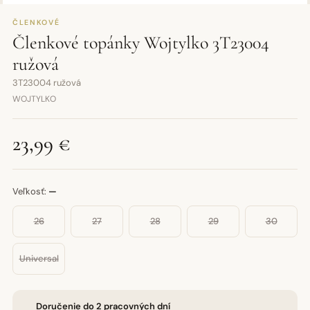
ČLENKOVÉ
Členkové topánky Wojtylko 3T23004
ružová
3T23004 ružová
WOJTYLKO
23,99 €
Veľkosť:
—
26
27
28
29
30
Universal
Doručenie do 2 pracovných dní