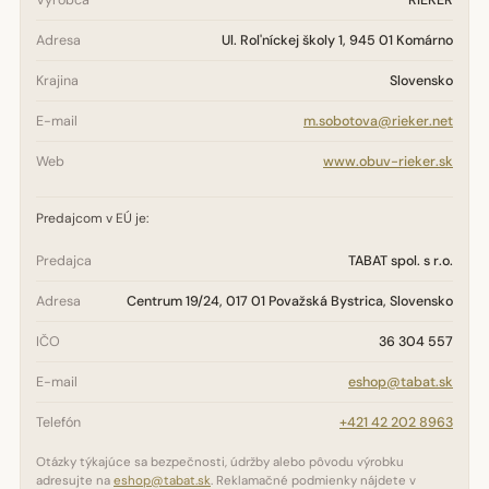
Výrobca
RIEKER
Adresa
Ul. Rol'níckej školy 1, 945 01 Komárno
Krajina
Slovensko
E-mail
m.sobotova@rieker.net
Web
www.obuv-rieker.sk
Predajcom v EÚ je:
Predajca
TABAT spol. s r.o.
Adresa
Centrum 19/24, 017 01 Považská Bystrica, Slovensko
IČO
36 304 557
E-mail
eshop@tabat.sk
Telefón
+421 42 202 8963
Otázky týkajúce sa bezpečnosti, údržby alebo pôvodu výrobku
adresujte na
eshop@tabat.sk
. Reklamačné podmienky nájdete v