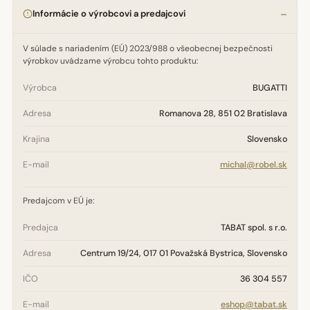
Informácie o výrobcovi a predajcovi
V súlade s nariadením (EÚ) 2023/988 o všeobecnej bezpečnosti
výrobkov uvádzame výrobcu tohto produktu:
Výrobca
BUGATTI
Adresa
Romanova 28, 851 02 Bratislava
Krajina
Slovensko
E-mail
michal@robel.sk
Predajcom v EÚ je:
Predajca
TABAT spol. s r.o.
Adresa
Centrum 19/24, 017 01 Považská Bystrica, Slovensko
IČO
36 304 557
E-mail
eshop@tabat.sk