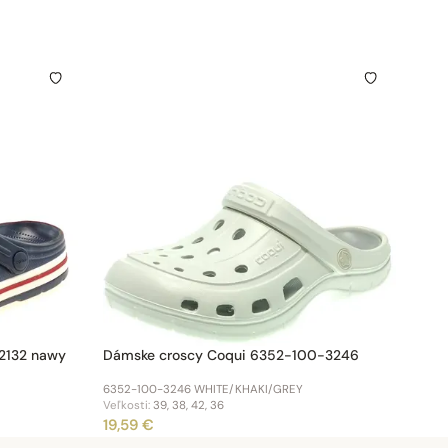
2132 nawy
Dámske croscy Coqui 6352-100-3246
6352-100-3246 WHITE/KHAKI/GREY
Veľkosti:
39, 38, 42, 36
19,59 €