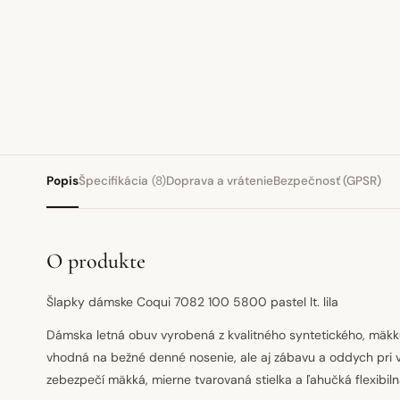
Popis
Špecifikácia
(8)
Doprava a vrátenie
Bezpečnosť (GPSR)
O produkte
Šlapky dámske Coqui 7082 100 5800 pastel lt. lila
Dámska letná obuv vyrobená z kvalitného syntetického, mäkku
vhodná na bežné denné nosenie, ale aj zábavu a oddych pri 
zebezpečí mäkká, mierne tvarovaná stielka a ľahučká flexibil