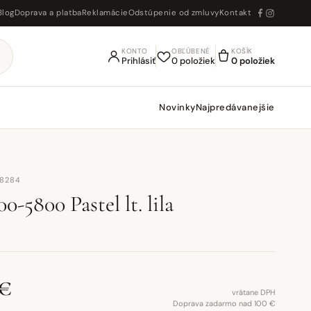
Blog
Doprava a platba
Reklamácie
Odstúpenie od zmluvy
Kontakt
KONTO
OBĽÚBENÉ
KOŠÍK
Prihlásiť
0 položiek
0 položiek
Novinky
Najpredávanejšie
68284
0-5800 Pastel lt. lila
 €
vrátane DPH
Doprava zadarmo nad 100 €