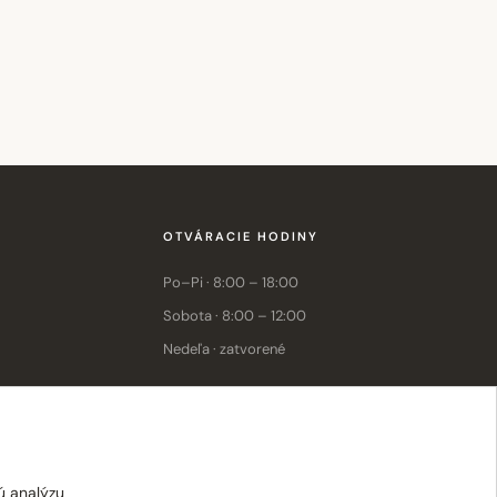
OTVÁRACIE HODINY
Po–Pi · 8:00 – 18:00
Sobota · 8:00 – 12:00
Nedeľa · zatvorené
E-shop: Po–Pi · 8:00 – 15:30
ú analýzu