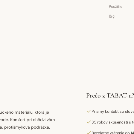
Použitie
Štýl
Prečo z TABAT-u?
Priamy kontakt so slo
čkého materiálu, ktorá je
vode. Komfort pri chôdzi vám
35 rokov skúseností s t
ná, protišmyková podrážka.
Bezplatné vrátenie do 14