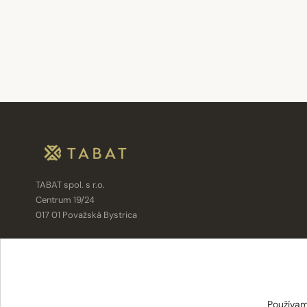
TABAT spol. s r.o.
Centrum 19/24
017 01 Považská Bystrica
info@tabat.sk
·
eshop@tabat.sk
+421 42 202 8963
·
+421 42 432 6230
Používam