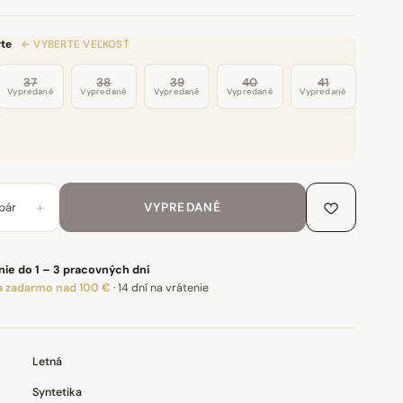
te
← VYBERTE VEĽKOSŤ
37
38
39
40
41
Vypredané
Vypredané
Vypredané
Vypredané
Vypredané
+
pár
VYPREDANÉ
ie do 1 – 3 pracovných dní
 zadarmo nad 100 €
·
14 dní na vrátenie
Letná
Syntetika