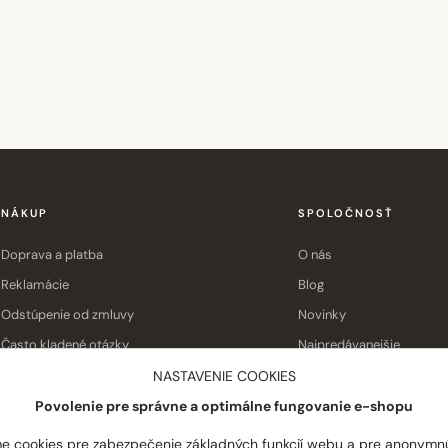
NÁKUP
SPOLOČNOSŤ
Doprava a platba
O nás
Reklamácie
Blog
Odstúpenie od zmluvy
Novinky
Často kladené otázky
Najpredávanejšie
Obchodné podmienky
Kontakt
NASTAVENIE COOKIES
Povolenie pre správne a optimálne fungovanie e-shopu
e cookies pre zabezpečenie základných funkcií webu a pre anonymn