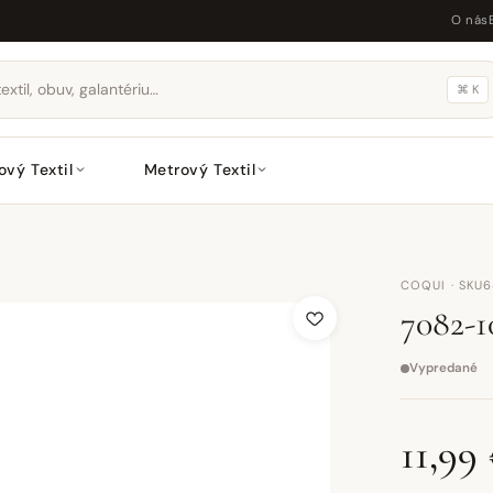
O nás
⌘ K
ový Textil
Metrový Textil
COQUI · SKU
7082-10
Vypredané
11,99