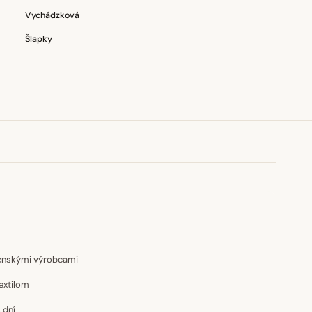
Vychádzková
Šlapky
venskými výrobcami
extilom
 dní