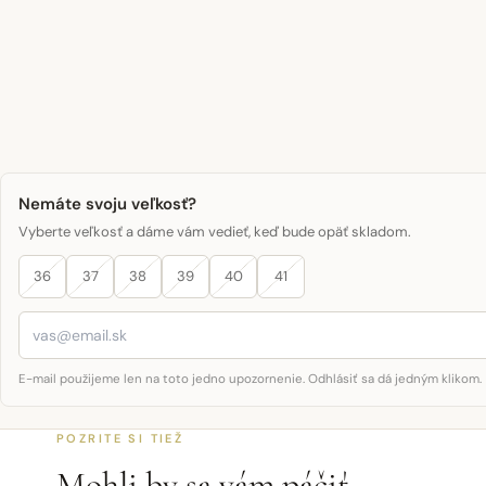
Nemáte svoju veľkosť?
Vyberte veľkosť a dáme vám vedieť, keď bude opäť skladom.
36
37
38
39
40
41
E-mail použijeme len na toto jedno upozornenie. Odhlásiť sa dá jedným klikom.
POZRITE SI TIEŽ
Mohli by sa vám páčiť