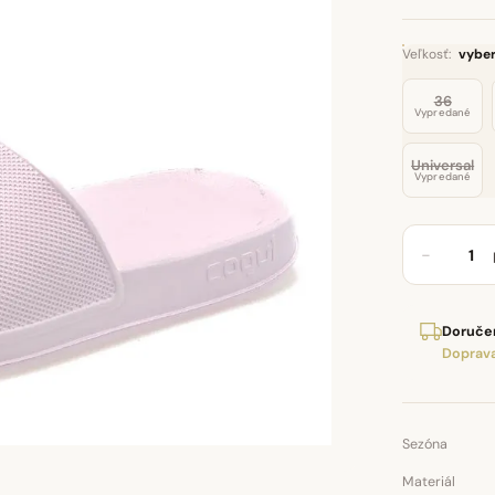
Veľkosť:
vyber
36
Vypredané
Universal
Vypredané
−
Doručen
Doprava
Sezóna
Materiál