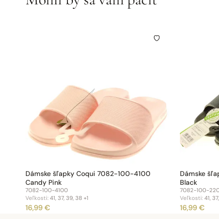
Dámske šľapky Coqui 7082-100-4100
Dámske šľa
Candy Pink
Black
7082-100-4100
7082-100-22
Veľkosti:
41, 37, 39, 38
+1
Veľkosti:
41, 37
16,99 €
16,99 €