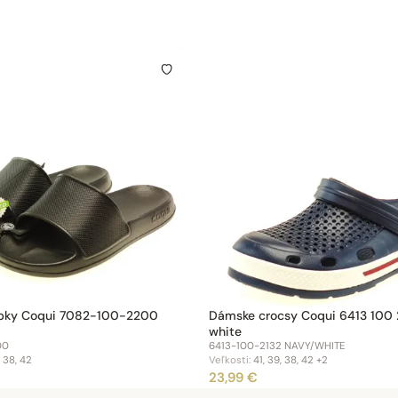
pky Coqui 7082-100-2200
Dámske crocsy Coqui 6413 100 
white
00
6413-100-2132 NAVY/WHITE
, 38, 42
Veľkosti:
41, 39, 38, 42
+2
23,99 €