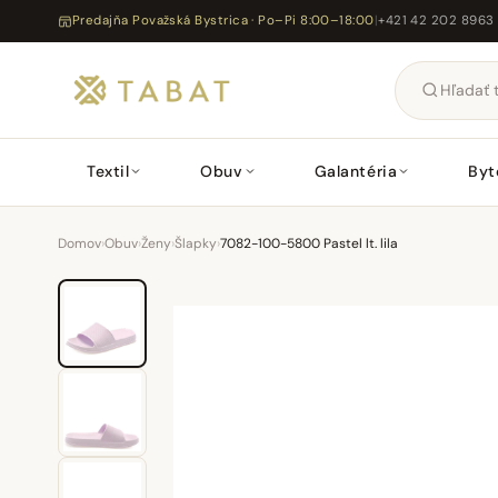
Predajňa Považská Bystrica · Po–Pi 8:00–18:00
|
+421 42 202 8963
Textil
Obuv
Galantéria
Byt
Domov
›
Obuv
›
Ženy
›
Šlapky
›
7082-100-5800 Pastel lt. lila