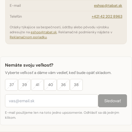
E-mail
eshop@tabat.sk
Telefón
+421 42 202 8963
Otázky týkajúce sa bezpečnosti, údržby alebo pôvodu výrobku
adresujte na
eshop@tabat.sk
. Reklamačné podmienky nájdete v
Reklamačnom poriadku
.
Nemáte svoju veľkosť?
Vyberte veľkosť a dáme vám vedieť, keď bude opäť skladom.
37
39
41
40
36
38
Sledovať
E-mail použijeme len na toto jedno upozornenie. Odhlásiť sa dá jedným
klikom.