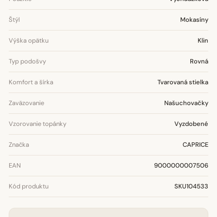
Štýl
Mokasíny
Výška opätku
Klin
Typ podošvy
Rovná
Komfort a šírka
Tvarovaná stielka
Zaväzovanie
Našuchovačky
Vzorovanie topánky
Vyzdobené
Značka
CAPRICE
EAN
9000000007506
Kód produktu
SKU104533