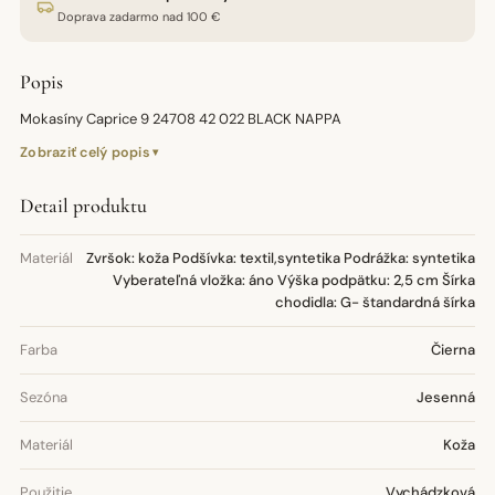
Doprava zadarmo nad 100 €
Popis
Mokasíny Caprice 9 24708 42 022 BLACK NAPPA
Zobraziť celý popis
Detail produktu
Materiál
Zvršok: koža Podšívka: textil,syntetika Podrážka: syntetika
Vyberateľná vložka: áno Výška podpätku: 2,5 cm Šírka
chodidla: G- štandardná šírka
Farba
Čierna
Sezóna
Jesenná
Materiál
Koža
Použitie
Vychádzková