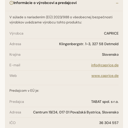
Informácie o výrobcovi a predajcovi
V súlade s nariadením (EÚ) 2023/988 o všeobecnej bezpečnosti
výrobkov uvádzame výrobcu tohto produktu:
Výrobca
CAPRICE
Adresa
Klingenbergstr. 1-3, 327 58 Detmold
Krajina
Slovensko
E-mail
info@caprice.de
Web
www.caprice.de
Predajcom v EÚ je:
Predajca
TABAT spol. s r.o.
Adresa
Centrum 19/24, 017 01 Považská Bystrica, Slovensko
IČO
36 304 557